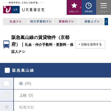
0
お気に入り
閲覧履歴
メニュー
阪急嵐山線の賃貸物件（京都
府）｜
礼金・仲介手数料・更新料・保
沿線を追加する
証人ナシ
駅
を
阪急嵐山線
指
定
し
桂
45
て
く
だ
上桂
0
さ
い
松尾大社