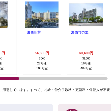
洛西新林
洛西竹の里
00円
54,800円
60,400円
K
3DK
3LDK
棟
27号棟
16号棟
号室
504号室
404号室
ご用意しています。すべて、礼金・仲介手数料・更新料・保証人が不要！