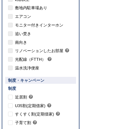
敷地内駐車場あり
エアコン
モニター付きインターホン
追い焚き
こちら
南向き
のインターネット対応について
リノベーションしたお部屋
？
ヒ
光配線（FTTH）
？
ン
ヒ
ト
温水洗浄便座
ン
ト
要件あり】35歳以下の方限定
制度・キャンペーン
ご入居要件あり】満18歳未満のお子様を
】子育て世帯や新婚世帯
養、もしくはご妊娠されている方限定
こちら
制度
こちら
近居割
？
ヒ
こちら
U35割(定期借家)
？
ン
ヒ
こちら
ト
すくすく割(定期借家)
？
ン
ヒ
こちら
ト
子育て割
？
ン
ヒ