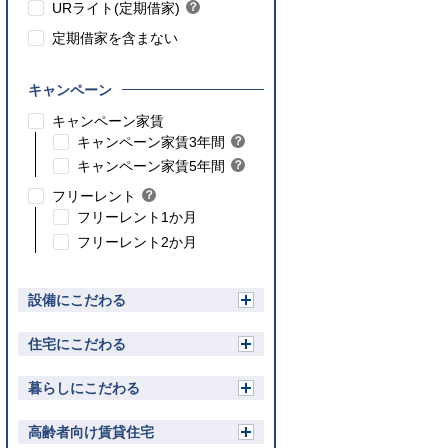
ト
URライト(定期借家)
？
ン
ヒ
ト
定期借家を含まない
ン
ト
キャンペーン
こちら
キャンペーン家賃
こちら
キャンペーン家賃3年間
？
ヒ
こちら
キャンペーン家賃5年間
？
ン
ヒ
フリーレント
？
ト
ン
ヒ
フリーレント1か月
ト
ン
フリーレント2か月
ト
設備にこだわる
開
く
住宅にこだわる
開
く
暮らしにこだわる
開
く
高齢者向け賃貸住宅