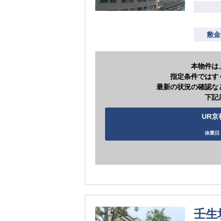
敷金
本物件は
指定条件ではす
最新の状況の確認な
下記
UR京
休業日 
壬生