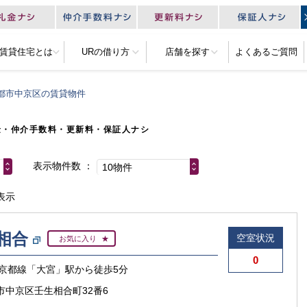
R賃貸住宅とは
URの借り方
店舗を探す
よくあるご質問
都市中京区の賃貸物件
金・仲介手数料・更新料・保証人ナシ
表示物件数
10物件
表示
相合
空室状況
お気に入り
0
京都線「大宮」駅から徒歩5分
市中京区壬生相合町32番6