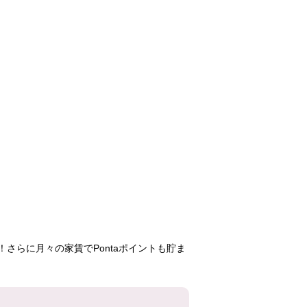
洛西新林北
紫野
醍醐石田
69,400円
64,100円
59,00
1LDK
2DK
3K
6号棟
406号室
27号
302号室
401号
さらに月々の家賃でPontaポイントも貯ま