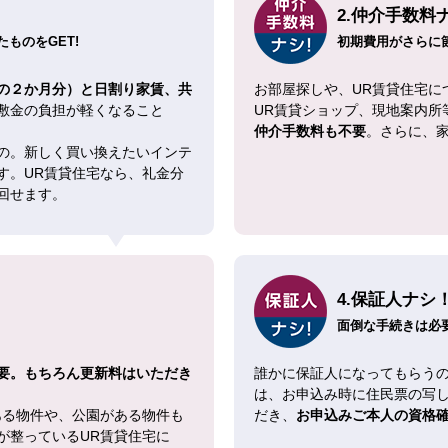
2.仲介手数料
ものをGET!
初期費用がさらに
の２か月分）と日割り家賃、共
お部屋探しや、UR賃貸住宅に
敷金の負担が軽くなること
UR賃貸ショップ、現地案内所
仲介手数料も不要
。さらに、
の。新しく買い換えたいインテ
す。UR賃貸住宅なら、礼金分
回せます。
4.保証人ナシ
面倒な手続きは必
要。もちろん更新料はいただき
誰かに保証人になってもらうの
は、お申込み時に住民票の写
ある物件や、公園がある物件も
だき、
お申込みご本人の資格
が整っているUR賃貸住宅に