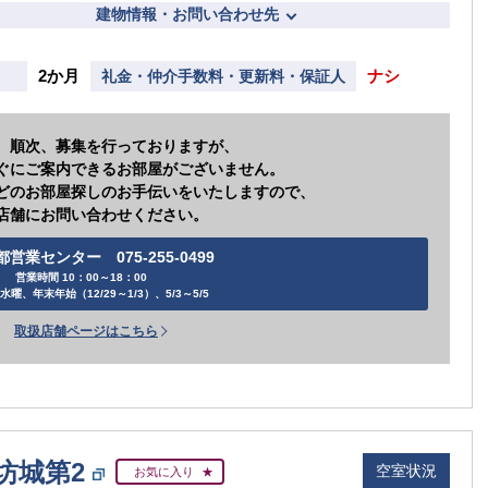
建物情報・お問い合わせ先
2か月
ナシ
礼金・仲介手数料・更新料・保証人
、順次、募集を行っておりますが、
ぐにご案内できるお部屋がございません。
どのお部屋探しのお手伝いをいたしますので、
店舗にお問い合わせください。
都営業センター 075-255-0499
営業時間 10：00～18：00
水曜、年末年始（12/29～1/3）、5/3～5/5
取扱店舗ページはこちら
坊城第2
空室状況
お気に入り