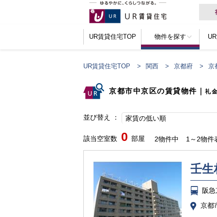
UR賃貸住宅TOP
物件を探す
U
UR賃貸住宅TOP
関西
京都府
京
京都市中京区の賃貸物件
｜
礼
並び替え
家賃の低い順
0
該当空室数
部屋
2物件中
1～2物件
壬生
阪急
京都