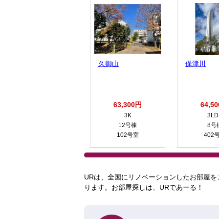
久御山
保津川
63,300円
64,5
3K
3LD
12号棟
8号
102号室
402
URは、全国にリノベーションしたお部屋を
ります。お部屋探しは、URであーる！