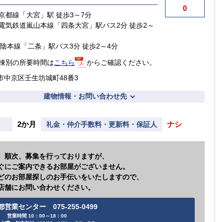
0
京都線「大宮」駅 徒歩3～7分
電気鉄道嵐山本線「四条大宮」駅バス2分 徒歩2～
山陰本線「二条」駅バス3分 徒歩2～4分
棟別の所要時間は
こちら
からご確認ください。
市中京区壬生坊城町48番3
建物情報・お問い合わせ先
2か月
ナシ
礼金・仲介手数料・更新料・保証人
、順次、募集を行っておりますが、
ぐにご案内できるお部屋がございません。
どのお部屋探しのお手伝いをいたしますので、
店舗にお問い合わせください。
都営業センター 075-255-0499
営業時間 10：00～18：00