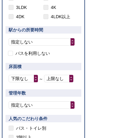
3LDK
4K
4DK
4LDK以上
駅からの所要時間
指定しない
バスを利用しない
床面積
下限なし
上限なし
～
管理年数
指定しない
人気のこだわり条件
バス・トイレ別
2階以上