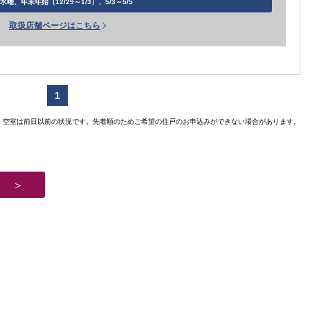
水曜、年末年始（12/29～1/3）、5/3～5/5
取扱店舗ページはこちら
1
賃貸住宅
空室は前日以前の状況です。先着順のためご希望の住戸のお申込みができない場合があります。
【ご入居
【
【ご入居要件あり
扶
の方限定