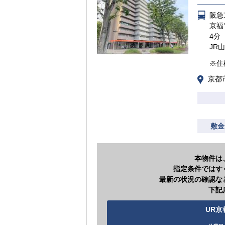
阪急
京福
4分
JR
※住
京都
敷金
本物件は
指定条件ではす
最新の状況の確認な
下記
UR京