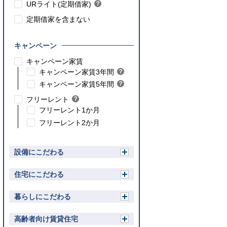
ト
URライト(定期借家)
？
ン
ヒ
ト
定期借家を含まない
ン
ト
キャンペーン
こちら
キャンペーン家賃
こちら
キャンペーン家賃3年間
？
ヒ
こちら
キャンペーン家賃5年間
？
ン
ヒ
フリーレント
？
ト
ン
ヒ
フリーレント1か月
ト
ン
フリーレント2か月
ト
設備にこだわる
開
く
住宅にこだわる
開
く
暮らしにこだわる
開
く
高齢者向け賃貸住宅