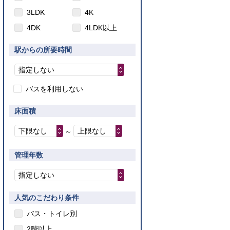
3LDK
4K
4DK
4LDK以上
駅からの所要時間
指定しない
バスを利用しない
床面積
下限なし
上限なし
～
管理年数
指定しない
人気のこだわり条件
バス・トイレ別
2階以上