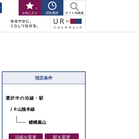
0
閲覧履歴
お気に入り
サイト内検索
指定条件
選択中の沿線・駅
ＪＲ山陰本線
嵯峨嵐山
沿線を変更
駅を変更