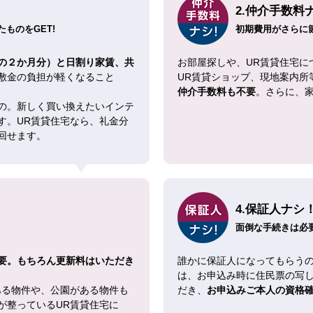
2.仲介手数料
ものをGET!
初期費用がさらに
の２か月分）と日割り家賃、共
お部屋探しや、UR賃貸住宅に
敷金の負担が軽くなること
UR賃貸ショップ、現地案内所
仲介手数料も不要
。さらに、
の。新しく買い換えたいインテ
す。UR賃貸住宅なら、礼金分
回せます。
4.保証人ナシ
面倒な手続きは必
要。もちろん更新料はいただき
誰かに保証人になってもらうの
は、お申込み時に住民票の写
ある物件や、公園がある物件も
だき、
お申込みご本人の資格
が整っているUR賃貸住宅に