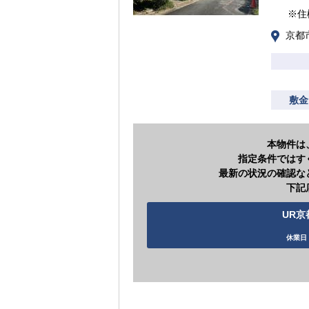
※住
京都
敷金
本物件は
指定条件ではす
最新の状況の確認な
下記
UR京
休業日 