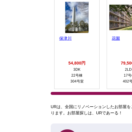
保津川
花園
54,800円
79,5
3DK
2LD
22号棟
17
304号室
402
URは、全国にリノベーションしたお部屋を
ります。お部屋探しは、URであーる！