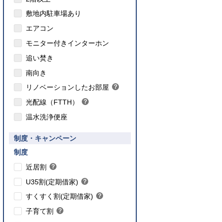
敷地内駐車場あり
エアコン
モニター付きインターホン
追い焚き
こちら
南向き
のインターネット対応について
リノベーションしたお部屋
？
ヒ
光配線（FTTH）
？
ン
ヒ
ト
温水洗浄便座
ン
ト
要件あり】35歳以下の方限定
制度・キャンペーン
ご入居要件あり】満18歳未満のお子様を
】子育て世帯や新婚世帯
養、もしくはご妊娠されている方限定
こちら
制度
こちら
近居割
？
ヒ
こちら
U35割(定期借家)
？
ン
ヒ
こちら
ト
すくすく割(定期借家)
？
ン
ヒ
こちら
ト
子育て割
？
ン
ヒ