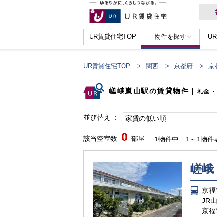
UR賃貸住宅TOP
物件を探す
U
UR賃貸住宅TOP
関西
京都府
京
嵯峨嵐山駅の賃貸物件
｜
礼金・
並び替え
家賃の低い順
0
該当空室数
部屋
1物件中
1～1物件
嵯峨
京福
JR
京福