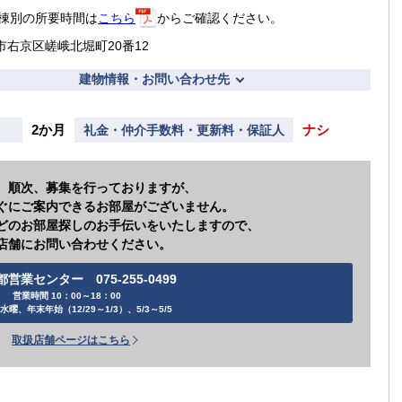
棟別の所要時間は
こちら
からご確認ください。
市右京区嵯峨北堀町20番12
建物情報・お問い合わせ先
2か月
ナシ
礼金・仲介手数料・更新料・保証人
、順次、募集を行っておりますが、
ぐにご案内できるお部屋がございません。
どのお部屋探しのお手伝いをいたしますので、
店舗にお問い合わせください。
都営業センター 075-255-0499
営業時間 10：00～18：00
水曜、年末年始（12/29～1/3）、5/3～5/5
取扱店舗ページはこちら