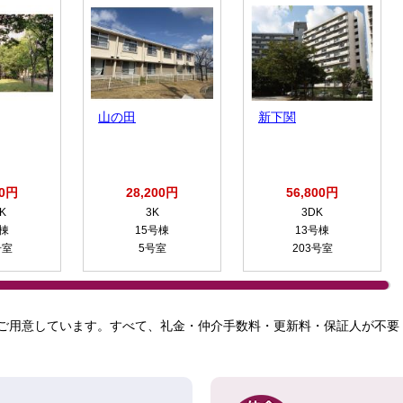
山の田
新下関
00円
28,200円
56,800円
K
3K
3DK
号棟
15号棟
13号棟
号室
5号室
203号室
ご用意しています。すべて、礼金・仲介手数料・更新料・保証人が不要！