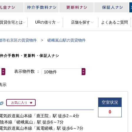
R賃貸住宅とは
URの借り方
店舗を探す
よくあるご質問
都市右京区の賃貸物件
嵯峨嵐山駅の賃貸物件
仲介手数料・更新料・保証人ナシ
表示物件数
10物件
表示
空室状況
お気に入り
0
電気鉄道嵐山本線「鹿王院」駅 徒歩2～4分
山陰本線「嵯峨嵐山」駅 徒歩6～7分
電気鉄道嵐山本線「嵐電嵯峨」駅 徒歩6～7分