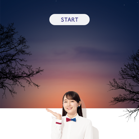
あかりの空間が広がる、
福岡県福岡市
の「
アー
ベイン博多駅前ファースト
」であーる。