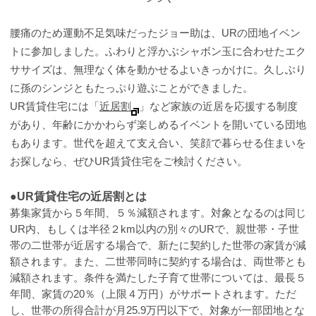
腰痛のため運動不足気味だったジョー助は、URの団地イベン
トに参加しました。ふわりと浮かぶシャボン玉に合わせたエク
ササイズは、無理なく体を動かせるよいきっかけに。久しぶり
に孫のシンジともたっぷり遊ぶことができました。
UR賃貸住宅には「
近居割
」など家族の近居を応援する制度
があり、年齢にかかわらず楽しめるイベントを開いている団地
もあります。世代を超えて支え合い、笑顔で暮らせる住まいを
お探しなら、ぜひUR賃貸住宅をご検討ください。
●UR賃貸住宅の近居割とは
募集家賃から５年間、５％減額されます。対象となるのは同じ
UR内、もしくは半径２km以内の別々のURで、親世帯・子世
帯の二世帯が近居する場合で、新たに契約した世帯の家賃が減
額されます。また、二世帯同時に契約する場合は、両世帯とも
減額されます。条件を満たした子育て世帯については、最長５
年間、家賃の20％（上限４万円）がサポートされます。ただ
し、世帯の所得合計が月25.9万円以下で、対象が一部団地とな