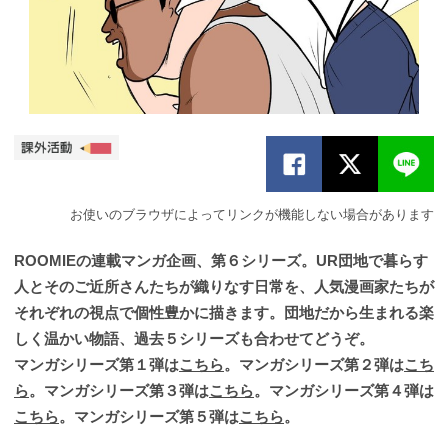
お使いのブラウザによってリンクが機能しない場合があります
ROOMIEの連載マンガ企画、第６シリーズ。UR団地で暮らす
人とそのご近所さんたちが織りなす日常を、人気漫画家たちが
それぞれの視点で個性豊かに描きます。団地だから生まれる楽
しく温かい物語、過去５シリーズも合わせてどうぞ。
マンガシリーズ第１弾は
こちら
。マンガシリーズ第２弾は
こち
ら
。マンガシリーズ第３弾は
こちら
。マンガシリーズ第４弾は
こちら
。マンガシリーズ第５弾は
こちら
。