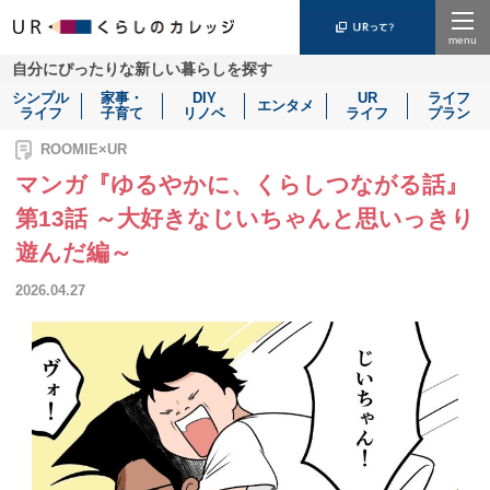
Menu
自分にぴったりな新しい暮らしを探す
シンプル
家事・
DIY
UR
ライフ
エンタメ
ライフ
子育て
リノベ
ライフ
プラン
ROOMIE×UR
マンガ『ゆるやかに、くらしつながる話』
第13話 ～大好きなじいちゃんと思いっきり
遊んだ編～
2026.04.27