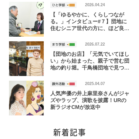
2026.04.24
【「ゆるやかに、くらしつなが
る。」インタビュー#７】団地に
住むシニア世代の方に、ほど良い
距離で寄り添う！「くらしつなが
るサポーター」って？
2026.07.22
【団地のお店】「元気でいてほし
い」から始まった、親子で営む団
地の釣り堀。千鳥橋団地で見つけ
たお店「小さな釣り堀屋」
2025.04.07
人気声優の井上麻里奈さんがジャ
ズやラップ、演歌を披露！URの
新ラジオCMが放送中