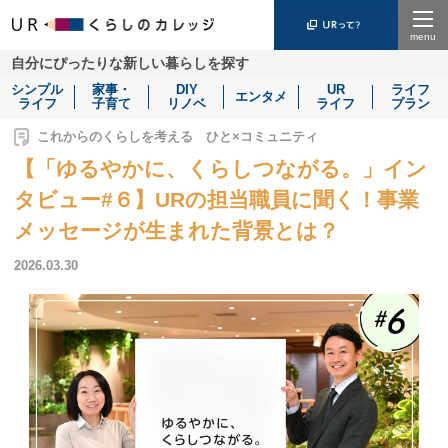
Menu
自分にぴったりな新しい暮らしを探す
シンプル
家事・
DIY
UR
ライフ
エンタメ
ライフ
子育て
リノベ
ライフ
プラン
これからのくらしを考える ひと×コミュニティ
【「ゆるやかに、くらしつながる。」イン
タビュー#６】URの担当職員に聞く！事業
メッセージが生まれた背景とは？
2026.03.30