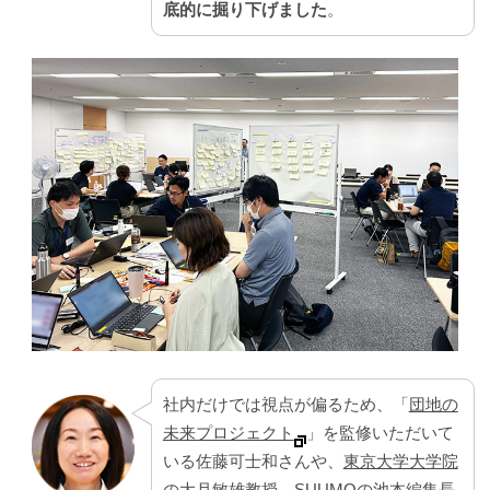
底的に掘り下げました
。
社内だけでは視点が偏るため、「
団地の
未来プロジェクト
」を監修いただいて
いる佐藤可士和さんや、
東京大学大学院
の大月敏雄教授
、SUUMOの池本編集長