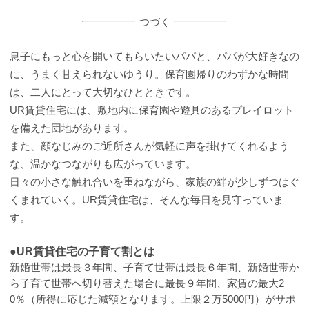
つづく
息子にもっと心を開いてもらいたいパパと、パパが大好きなの
に、うまく甘えられないゆうり。保育園帰りのわずかな時間
は、二人にとって大切なひとときです。
UR賃貸住宅には、敷地内に保育園や遊具のあるプレイロット
を備えた団地があります。
また、顔なじみのご近所さんが気軽に声を掛けてくれるよう
な、温かなつながりも広がっています。
日々の小さな触れ合いを重ねながら、家族の絆が少しずつはぐ
くまれていく。UR賃貸住宅は、そんな毎日を見守っていま
す。
●UR賃貸住宅の子育て割とは
新婚世帯は最長３年間、子育て世帯は最長６年間、新婚世帯か
ら子育て世帯へ切り替えた場合に最長９年間、家賃の最大2
0％（所得に応じた減額となります。上限２万5000円）がサポ