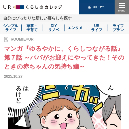
Menu
自分にぴったりな新しい暮らしを探す
シンプル
家事・
DIY
UR
ライフ
エンタメ
ライフ
子育て
リノベ
ライフ
プラン
ROOMIE×UR
マンガ『ゆるやかに、くらしつながる話』
第７話 ～パパがお迎えにやってきた！その
ときの赤ちゃんの気持ち編～
2025.10.27