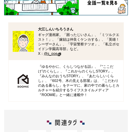
大江しんいちろうさん
ギャグ漫画家。「困ったじいさん」、「ミツルクエ
スト！」、「嫁姑は仲良くケンカする」、「英雄！
シーザーさん」、「宇宙警察テツオ」、「私立ポセ
イドン学園高等部」など。
X：
@s_ooe
『ゆるやかに、くらしつながる話』、『“ここだ
け”のくらし』、『これからのくらしSTORY』、
『みんなのおうちSTORY』、『あたらしいくら
し』、『602号、木の見える部屋』は、「こだわり
のある暮らし」をテーマに、家の中での暮らしとカ
ルチャーを紹介するライフスタイルメディア
『ROOMIE』と一緒に連載中！