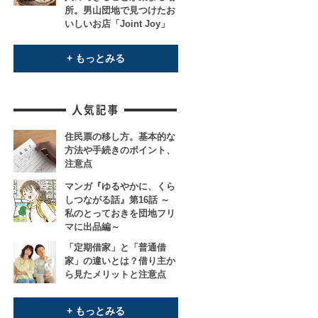
所。男山団地で見つけたお
いしいお店「Joint Joy」
+ もっとみる
住民票の移し方。基本的な
方法や手続きのポイント、
注意点
マンガ『ゆるやかに、くら
しつながる話』第16話 ～
私のとっておきを団地フリ
マに出品編～
「定期借家」と「普通借
家」の違いとは？借り主か
ら見たメリットと注意点
+ もっとみる