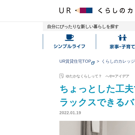
自分にぴったりな新しい暮らしを探す
シ
家
ン
事・
プ
子
UR賃貸住宅TOP
くらしのカレッ
ル
育
ラ
て
ゆたかなくらしって？ へや×アイデア
イ
ちょっとした工夫
フ
ラックスできるバ
2022.01.19