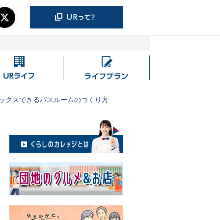
UR
ラ
ラ
イ
イ
フ
ックスできるバスルームのつくり方
フ
プ
ラ
ン