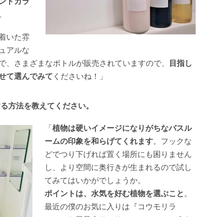
ントカラ
。
着いた雰
ュアルな
で、さまざまなボトルが販売されていますので、
目指し
せて選んでみて
くださいね！」
する方法を教えてください。
「
植物は硬いイメージになりがちなバスル
ームの印象を和らげてくれます
。フックな
どでつり下げれば置く場所にも困りません
し、より空間に奥行きが生まれるので試し
てみてはいかがでしょうか。
ポイントは、水気を好む植物を選ぶこと
。
最近の僕のお気に入りは『コウモリラ