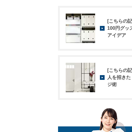
[こちらの記
100円グ
アイデア
[こちらの記
人を招きた
ジ術