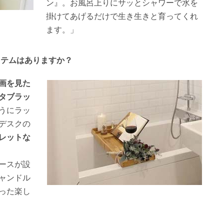
ン』。お風呂上りにサッとシャワーで水を
掛けてあげるだけで生き生きと育ってくれ
ます。」
イテムはありますか？
画を見た
タブラッ
うにラッ
デスクの
レットな
ースが設
ャンドル
った楽し