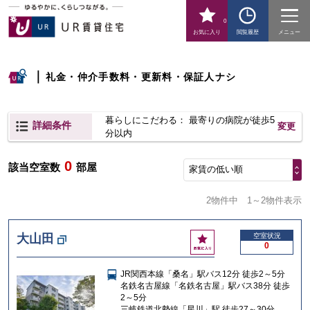
0
お気に入り
閲覧履歴
メニュー
｜
礼金・仲介手数料・更新料・保証人ナシ
暮らしにこだわる： 最寄りの病院が徒歩5
詳細条件
変更
分以内
0
該当空室数
部屋
家賃の低い順
2物件中
1～2物件表示
お
大山田
空室状況
0
気
に
JR関西本線「桑名」駅バス12分 徒歩2～5分
入
名鉄名古屋線「名鉄名古屋」駅バス38分 徒歩
り
2～5分
三岐鉄道北勢線「星川」駅 徒歩27～30分