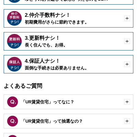
く
2.仲介手数料ナシ！
開
初期費用がさらに節約できます。
く
3.更新料ナシ！
開
長く住んでも、お得。
く
4.保証人ナシ！
開
面倒な手続きは必要ありません。
く
よくあるご質問
「UR賃貸住宅」ってなに？
開
く
「UR賃貸住宅」って抽選なの？
開
く