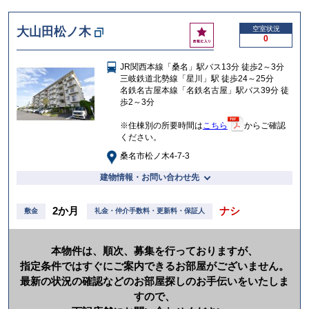
け
お
大山田松ノ木
空室状況
る
0
気
に
JR関西本線「桑名」駅バス13分 徒歩2～3分
入
三岐鉄道北勢線「星川」駅 徒歩24～25分
り
名鉄名古屋本線「名鉄名古屋」駅バス39分 徒
歩2～3分
※住棟別の所要時間は
こちら
からご確認
ください。
桑名市松ノ木4-7-3
建物情報・お問い合わせ先
2か月
ナシ
敷金
礼金・仲介手数料・更新料・保証人
本物件は、順次、募集を行っておりますが、
指定条件ではすぐにご案内できるお部屋がございません。
最新の状況の確認などのお部屋探しのお手伝いをいたしま
すので、