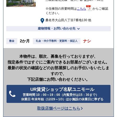
※住棟別の所要時間は
こちら
からご確認
ください。
桑名市大山田八丁目7番地130 他
建物情報・お問い合わせ先
2か月
ナシ
敷金
礼金・仲介手数料・更新料・保証人
本物件は、順次、募集を行っておりますが、
指定条件ではすぐにご案内できるお部屋がございません。
最新の状況の確認などのお部屋探しのお手伝いをいたしま
すので、
下記店舗にお問い合わせください。
UR賃貸ショップ名駅ユニモール
営業時間 10：00～19：00（内覧受付は15：30まで）
電
休業日 年末年始（12/29～1/3）ほか施設の休業日に準ずる
話
取扱店舗ページはこちら
を
か