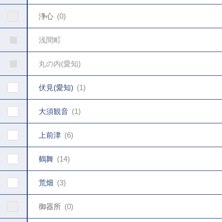
浄心
0
浅間町
丸の内(愛知)
伏見(愛知)
1
大須観音
1
上前津
6
鶴舞
14
荒畑
3
御器所
0