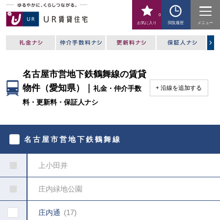
0
お気に入り
閲覧履歴
メニュー
名古屋市営地下鉄鶴舞線の賃貸
物件（愛知県）｜
礼金・仲介手数
沿線を追加する
料・更新料・保証人ナシ
駅
を
名古屋市営地下鉄鶴舞線
指
定
し
上小田井
て
く
だ
庄内緑地公園
さ
い
庄内通
17