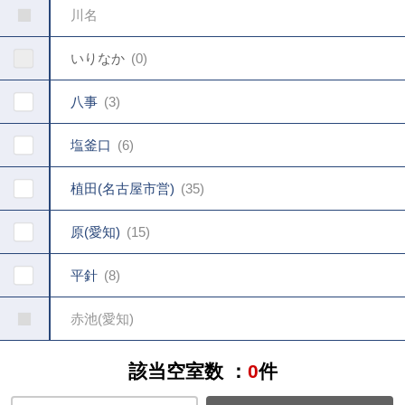
川名
いりなか
0
八事
3
塩釜口
6
植田(名古屋市営)
35
原(愛知)
15
平針
8
赤池(愛知)
該当空室数 ：
0
件