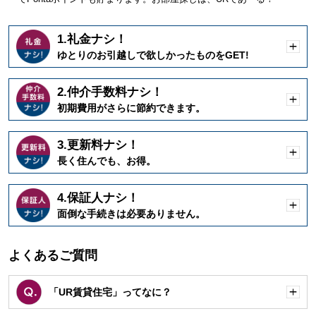
1.礼金ナシ！
開
ゆとりのお引越しで欲しかったものをGET!
く
2.仲介手数料ナシ！
開
初期費用がさらに節約できます。
く
3.更新料ナシ！
開
長く住んでも、お得。
く
4.保証人ナシ！
開
面倒な手続きは必要ありません。
く
よくあるご質問
「UR賃貸住宅」ってなに？
開
く