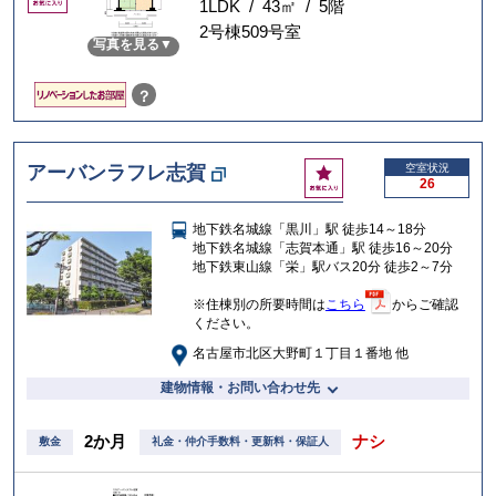
気
1LDK / 43㎡ / 5階
に
2号棟509号室
写真を見る
入
り
？
お
アーバンラフレ志賀
空室状況
26
気
に
地下鉄名城線「黒川」駅 徒歩14～18分
入
地下鉄名城線「志賀本通」駅 徒歩16～20分
り
地下鉄東山線「栄」駅バス20分 徒歩2～7分
※住棟別の所要時間は
こちら
からご確認
ください。
名古屋市北区大野町１丁目１番地 他
建物情報・お問い合わせ先
2か月
ナシ
敷金
礼金・仲介手数料・更新料・保証人