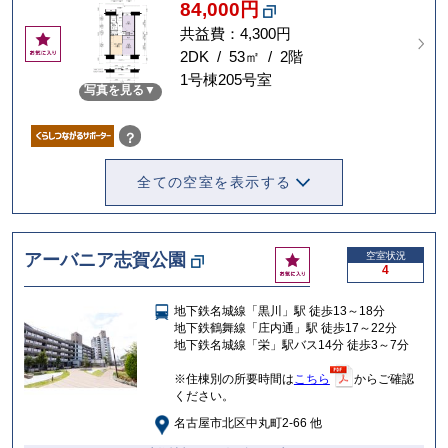
84,000円
共益費：4,300円
お
気
2DK / 53㎡ / 2階
に
1号棟205号室
写真を見る
入
り
？
全ての空室を表示する
お
アーバニア志賀公園
空室状況
4
気
に
地下鉄名城線「黒川」駅 徒歩13～18分
入
地下鉄鶴舞線「庄内通」駅 徒歩17～22分
り
地下鉄名城線「栄」駅バス14分 徒歩3～7分
※住棟別の所要時間は
こちら
からご確認
ください。
名古屋市北区中丸町2-66 他