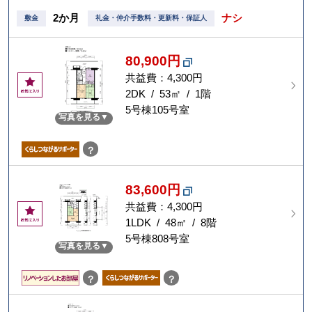
2か月
ナシ
敷金
礼金・仲介手数料・更新料・保証人
80,900円
共益費：4,300円
お
気
2DK / 53㎡ / 1階
に
5号棟105号室
写真を見る
入
り
？
83,600円
共益費：4,300円
お
気
1LDK / 48㎡ / 8階
に
5号棟808号室
写真を見る
入
り
？
？