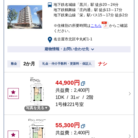
地下鉄名城線「黒川」駅 徒歩20～24分
入
地下鉄鶴舞線「庄内通」駅 徒歩13～17分
り
地下鉄東山線「栄」駅バス15～17分 徒歩2分
※住棟別の所要時間は
こちら
からご確認
ください。
名古屋市北区中丸町1-1
建物情報・お問い合わせ先
2か月
ナシ
敷金
礼金・仲介手数料・更新料・保証人
44,900円
共益費：2,400円
お
気
1DK / 31㎡ / 2階
に
1号棟221号室
写真を見る
入
り
55,300円
共益費：2,400円
お