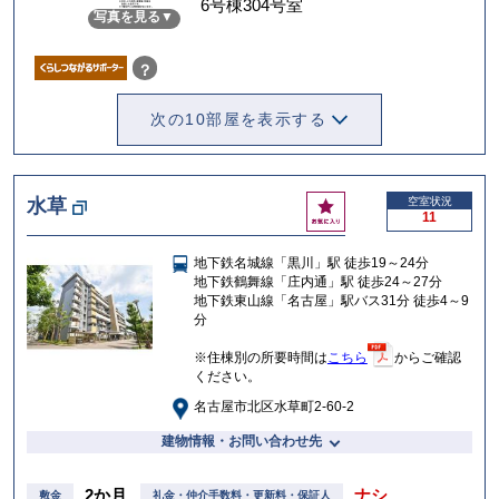
6号棟304号室
写真を見る
入
り
？
次の10部屋を表示する
お
水草
空室状況
11
気
に
地下鉄名城線「黒川」駅 徒歩19～24分
入
地下鉄鶴舞線「庄内通」駅 徒歩24～27分
り
地下鉄東山線「名古屋」駅バス31分 徒歩4～9
分
※住棟別の所要時間は
こちら
からご確認
ください。
名古屋市北区水草町2-60-2
建物情報・お問い合わせ先
2か月
ナシ
敷金
礼金・仲介手数料・更新料・保証人