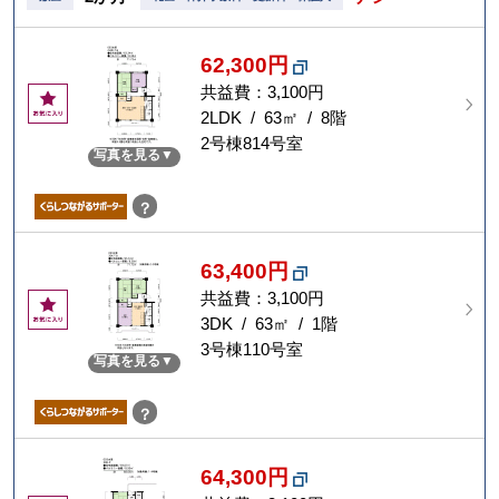
62,300円
共益費：3,100円
お
気
2LDK / 63㎡ / 8階
に
2号棟814号室
写真を見る
入
り
？
63,400円
共益費：3,100円
お
気
3DK / 63㎡ / 1階
に
3号棟110号室
写真を見る
入
り
？
64,300円