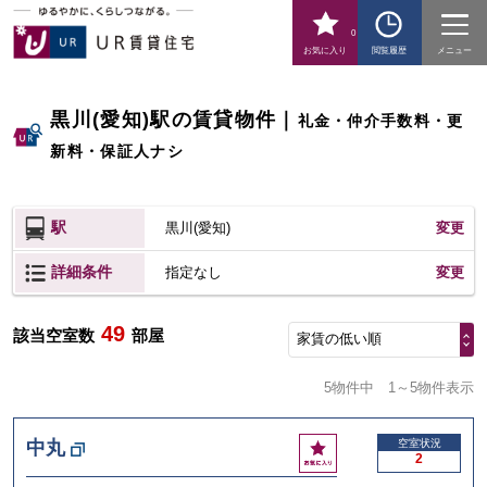
0
お気に入り
閲覧履歴
メニュー
黒川(愛知)駅の賃貸物件
｜
礼金・仲介手数料・更
新料・保証人ナシ
駅
黒川(愛知)
変更
詳細条件
変更
指定なし
49
該当空室数
部屋
家賃の低い順
5物件中
1～5物件表示
お
中丸
空室状況
2
気
に