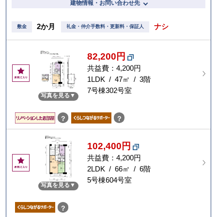
建物情報・お問い合わせ先
2か月
ナシ
敷金
礼金・仲介手数料・更新料・保証人
82,200円
共益費：4,200円
お
気
1LDK / 47㎡ / 3階
に
7号棟302号室
写真を見る
入
り
？
？
102,400円
共益費：4,200円
お
気
2LDK / 66㎡ / 6階
に
5号棟604号室
写真を見る
入
り
？