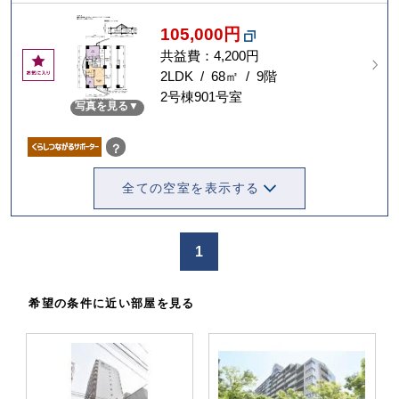
105,000円
共益費：4,200円
お
気
2LDK / 68㎡ / 9階
に
2号棟901号室
写真を見る
入
り
？
全ての空室を表示する
1
希望の条件に近い部屋を見る