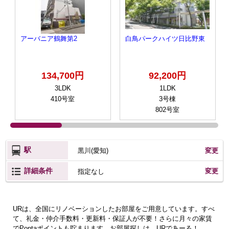
アーバニア鶴舞第2
白鳥パークハイツ日比野東
134,700円
92,200円
3LDK
1LDK
410号室
3号棟
802号室
駅
黒川(愛知)
変更
詳細条件
変更
指定なし
URは、全国にリノベーションしたお部屋をご用意しています。すべ
て、礼金・仲介手数料・更新料・保証人が不要！さらに月々の家賃
でPontaポイントも貯まります。お部屋探しは、URであーる！