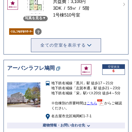
共益費：3,100円
お
気
3DK / 59㎡ / 5階
に
1号棟510号室
写真を見る
入
り
？
全ての空室を表示する
お
アーバンラフレ鳩岡
空室状況
6
気
に
地下鉄名城線「黒川」駅 徒歩17～21分
入
地下鉄名城線「志賀本通」駅 徒歩21～23分
り
地下鉄名城線「栄」駅バス20分 徒歩4～5分
※住棟別の所要時間は
こちら
からご確認
ください。
名古屋市北区鳩岡町1-7-1
建物情報・お問い合わせ先