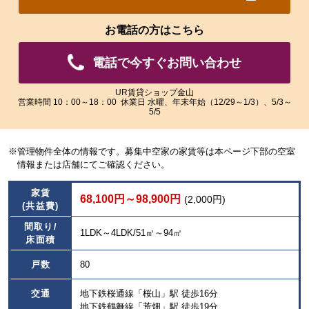
れ
れ
た
た
お電話の方はこちら
画
画
像
像
電話で今すぐお問い合わせ
を
を
ご
ご
覧
覧
UR賃貸ショップ金山
営業時間 10：00～18：00 休業日 水曜、年末年始（12/29～1/3）、5/3～
い
い
5/5
た
た
だ
だ
け
け
※管理物件全体の情報です。募集中空家の家賃等は本ページ下部の空室
ま
ま
情報または店舗にてご確認ください。
す。
す。
家賃
68,100円～98,900円
(2,000円)
(共益費)
間取り/
1LDK～4LDK/51㎡～94㎡
床面積
戸数
80
交通
地下鉄桜通線「桜山」駅 徒歩16分
地下鉄鶴舞線「荒畑」駅 徒歩19分