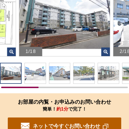
1/18
2/1
画
画
像
像
を
を
ク
ク
リ
リ
ッ
ッ
ク
ク
す
す
お部屋の内覧・お申込みのお問い合わせ
る
る
簡単！
約1分
で完了！
と、
と、
拡
拡
大
大
ネットで今すぐお問い合わせ
さ
さ