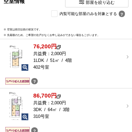
空室情報
部屋を絞り込む
内
内覧可能な部屋のみを対象とする
？
覧
可
※ 空室は前日以前の状況です。
能
※ 先着順のため、ご希望の住戸がなくお申し込みができない場合もございます。
な
部
76,200円
屋
を
共益費：2,000円
選
1LDK / 51㎡ / 4階
択
402号室
す
る
？
86,700円
共益費：2,000円
3DK / 64㎡ / 3階
310号室
？