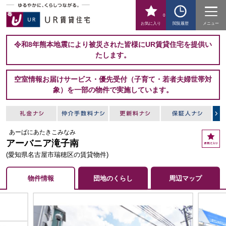
0
お気に入り
閲覧履歴
メニュー
令和8年熊本地震により被災された皆様にUR賃貸住宅を提供い
たします。
空室情報お届けサービス・優先受付（子育て・若者夫婦世帯対
象）を一部の物件で実施しています。
あーばにあたきこみなみ
お
アーバニア滝子南
気
に
(愛知県名古屋市瑞穂区の賃貸物件)
入
り
物件情報
団地のくらし
周辺マップ