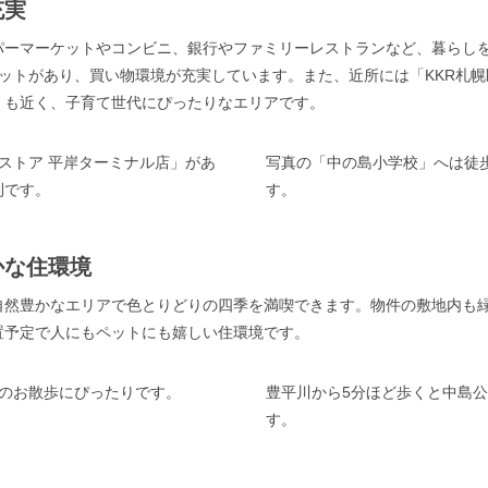
充実
パーマーケットやコンビニ、銀行やファミリーレストランなど、暮らし
ットがあり、買い物環境が充実しています。また、近所には「KKR札
」も近く、子育て世代にぴったりなエリアです。
ストア 平岸ターミナル店」があ
写真の「中の島小学校」へは徒歩
利です。
す。
かな住環境
自然豊かなエリアで色とりどりの四季を満喫できます。物件の敷地内も
置予定で人にもペットにも嬉しい住環境です。
とのお散歩にぴったりです。
豊平川から5分ほど歩くと中島
す。