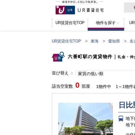
UR賃貸住宅TOP
物件を探す
U
UR賃貸住宅TOP
東海
愛知県
名
六番町駅の賃貸物件
｜
礼金・仲
並び替え
家賃の低い順
0
該当空室数
部屋
1物件中
1～1物件
日比
地下
地下
※住