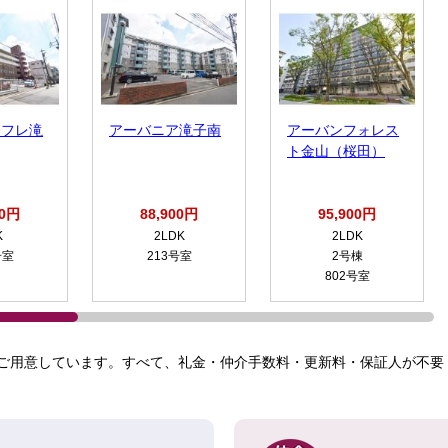
ラフレ滝
アーバニア滝子南
アーバンフォレス
ト金山（桜田）
00円
88,900円
95,900円
K
2LDK
2LDK
号室
213号室
2号棟
802号室
ご用意しています。すべて、礼金・仲介手数料・更新料・保証人が不要！