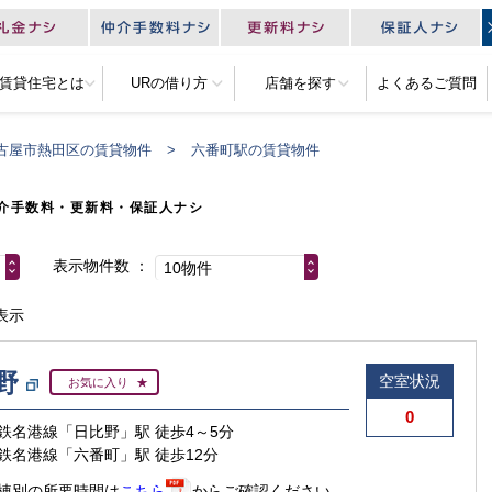
R賃貸住宅とは
URの借り方
店舗を探す
よくあるご質問
古屋市熱田区の賃貸物件
六番町駅の賃貸物件
介手数料・更新料・保証人ナシ
表示物件数
10物件
表示
野
空室状況
お気に入り
0
鉄名港線「日比野」駅 徒歩4～5分
鉄名港線「六番町」駅 徒歩12分
棟別の所要時間は
こちら
からご確認ください。