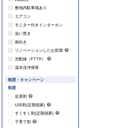
敷地内駐車場あり
エアコン
モニター付きインターホン
追い焚き
こちら
南向き
のインターネット対応について
リノベーションしたお部屋
？
ヒ
光配線（FTTH）
？
ン
ヒ
ト
温水洗浄便座
ン
ト
要件あり】35歳以下の方限定
制度・キャンペーン
ご入居要件あり】満18歳未満のお子様を
】子育て世帯や新婚世帯
養、もしくはご妊娠されている方限定
こちら
制度
こちら
近居割
？
ヒ
こちら
U35割(定期借家)
？
ン
ヒ
こちら
ト
すくすく割(定期借家)
？
ン
ヒ
こちら
ト
子育て割
？
ン
ヒ