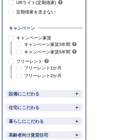
ト
URライト(定期借家)
？
ン
ヒ
ト
定期借家を含まない
ン
ト
キャンペーン
こちら
キャンペーン家賃
こちら
キャンペーン家賃3年間
？
ヒ
こちら
キャンペーン家賃5年間
？
ン
ヒ
フリーレント
？
ト
ン
ヒ
フリーレント1か月
ト
ン
フリーレント2か月
ト
設備にこだわる
開
く
住宅にこだわる
開
く
暮らしにこだわる
開
く
高齢者向け賃貸住宅