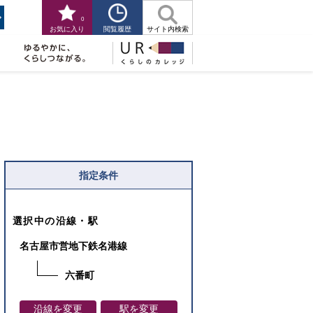
0
閲覧履歴
お気に入り
サイト内検索
指定条件
選択中の沿線・駅
名古屋市営地下鉄名港線
六番町
沿線を変更
駅を変更