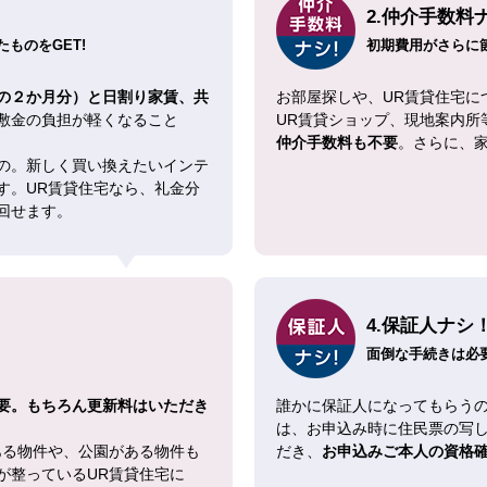
2.仲介手数料
ものをGET!
初期費用がさらに
の２か月分）と日割り家賃、共
お部屋探しや、UR賃貸住宅に
敷金の負担が軽くなること
UR賃貸ショップ、現地案内所
仲介手数料も不要
。さらに、
の。新しく買い換えたいインテ
す。UR賃貸住宅なら、礼金分
回せます。
4.保証人ナシ
面倒な手続きは必
要。もちろん更新料はいただき
誰かに保証人になってもらうの
は、お申込み時に住民票の写
ある物件や、公園がある物件も
だき、
お申込みご本人の資格
が整っているUR賃貸住宅に