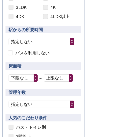
3LDK
4K
4DK
4LDK以上
駅からの所要時間
指定しない
バスを利用しない
床面積
下限なし
上限なし
～
管理年数
指定しない
人気のこだわり条件
バス・トイレ別
2階以上