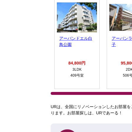
アーバンドエル白
アーバン
鳥公園
子
84,800円
95,8
3LDK
2D
409号室
506
URは、全国にリノベーションしたお部屋を
ります。お部屋探しは、URであーる！