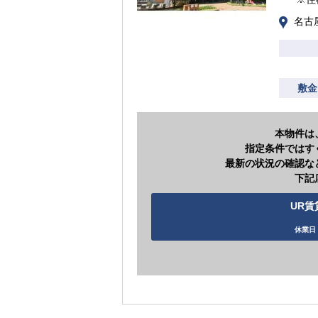
名古
敷金
本物件は
指定条件ではす
最新の状況の確認な
下記
UR賃
休業日 