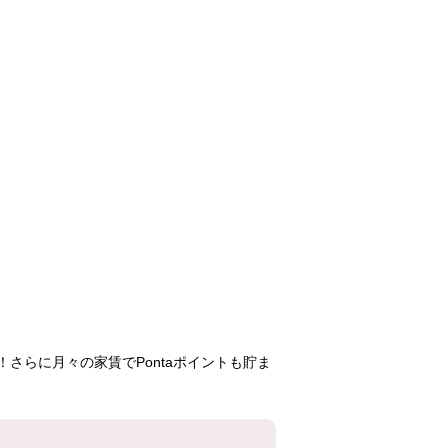
白鳥パークハイツ
牛巻
白鳥パーク
大宝
日比野東
113,400円
70,700円
92,20
1LDK
1LDK
1LD
8号棟
1号棟
3号
1102号室
718号室
802号
さらに月々の家賃でPontaポイントも貯ま