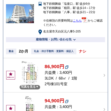
地下鉄鶴舞線「塩釜口」駅 徒歩6分
入
地下鉄鶴舞線「植田」駅 徒歩14～17分
り
地下鉄鶴舞線「八事」駅 徒歩21～22分
※住棟別の所要時間は
こちら
からご確認
ください。
名古屋市天白区元八事5-205
建物情報・お問い合わせ先
2か月
ナシ
敷金
礼金・仲介手数料・更新料・保証人
86,900円
共益費：3,400円
お
気
3LDK / 68㎡ / 1階
に
2号棟101号室
写真を見る
入
り
94,900円
共益費：3,400円
お