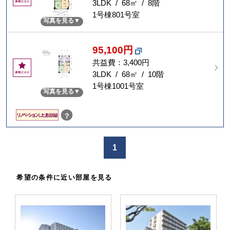
気
3LDK / 68㎡ / 8階
に
1号棟801号室
写真を見る
入
り
95,100円
共益費：3,400円
お
気
3LDK / 68㎡ / 10階
に
1号棟1001号室
写真を見る
入
り
？
1
希望の条件に近い部屋を見る