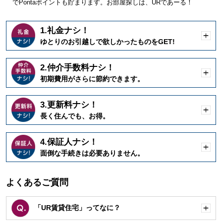
でPontaポイントも貯まります。お部屋探しは、URであーる！
1.礼金ナシ！
開
ゆとりのお引越しで欲しかったものをGET!
く
2.仲介手数料ナシ！
開
初期費用がさらに節約できます。
く
3.更新料ナシ！
開
長く住んでも、お得。
く
4.保証人ナシ！
開
面倒な手続きは必要ありません。
く
よくあるご質問
「UR賃貸住宅」ってなに？
開
く