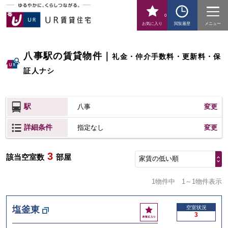
0
お気に入り
閲覧履歴
メニュー
八事駅の賃貸物件
｜
礼金・仲介手数料・更新料・保
証人ナシ
駅
八事
変更
詳細条件
変更
指定なし
3
該当空室数
部屋
家賃の低い順
1物件中
1～1物件表示
お
塩釜東
空室状況
3
気
に