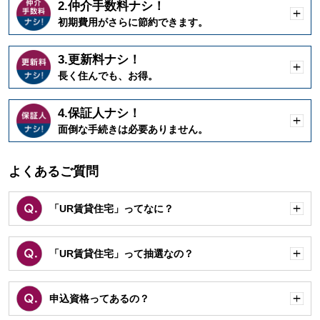
2.仲介手数料ナシ！
開
初期費用がさらに節約できます。
く
3.更新料ナシ！
開
長く住んでも、お得。
く
4.保証人ナシ！
開
面倒な手続きは必要ありません。
く
よくあるご質問
「UR賃貸住宅」ってなに？
開
く
「UR賃貸住宅」って抽選なの？
開
く
申込資格ってあるの？
開
く