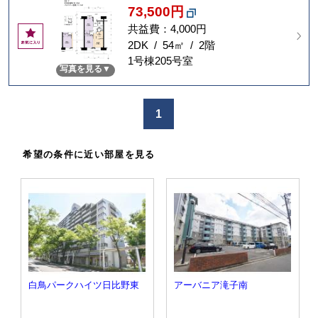
73,500円
共益費：4,000円
お
気
2DK / 54㎡ / 2階
に
1号棟205号室
写真を見る
入
り
1
希望の条件に近い部屋を見る
白鳥パークハイツ日比野東
アーバニア滝子南