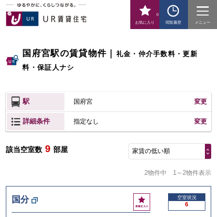
0
お気に入り
閲覧履歴
メニュー
国府宮駅の賃貸物件
｜
礼金・仲介手数料・更新
料・保証人ナシ
駅
国府宮
変更
詳細条件
変更
指定なし
9
該当空室数
部屋
家賃の低い順
2物件中
1～2物件表示
お
国分
空室状況
6
気
に