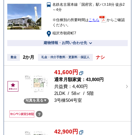
名鉄名古屋本線「国府宮」駅バス18分 徒歩2
入
～4分
り
※住棟別の所要時間は
こちら
からご確認
ください。
稲沢市朝府町7
建物情報・お問い合わせ先
2か月
ナシ
敷金
礼金・仲介手数料・更新料・保証人
41,600円
通常月額家賃：
43,800円
お
共益費：4,400円
気
2LDK / 58㎡ / 5階
に
3号棟504号室
写真を見る
入
り
？
42,900円