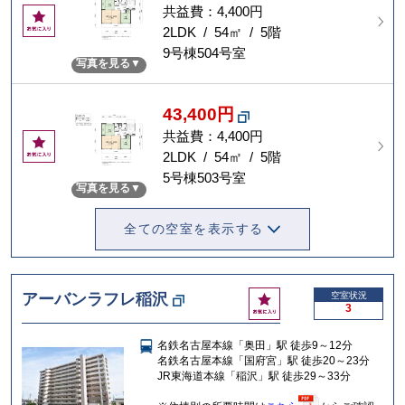
共益費：4,400円
お
気
2LDK / 54㎡ / 5階
に
9号棟504号室
写真を見る
入
り
43,400円
共益費：4,400円
お
気
2LDK / 54㎡ / 5階
に
5号棟503号室
写真を見る
入
り
全ての空室を表示する
お
アーバンラフレ稲沢
空室状況
3
気
に
名鉄名古屋本線「奥田」駅 徒歩9～12分
入
名鉄名古屋本線「国府宮」駅 徒歩20～23分
り
JR東海道本線「稲沢」駅 徒歩29～33分