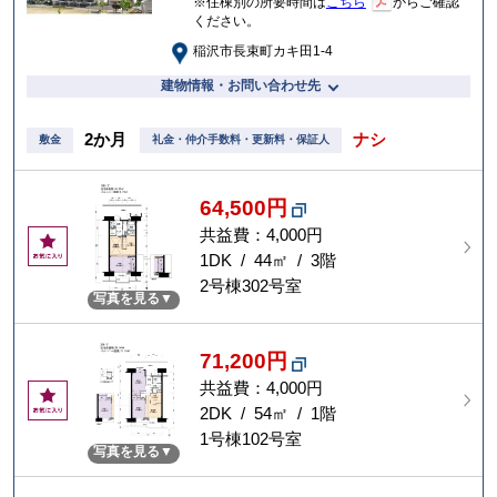
※住棟別の所要時間は
こちら
からご確認
ください。
稲沢市長束町カキ田1-4
建物情報・お問い合わせ先
2か月
ナシ
敷金
礼金・仲介手数料・更新料・保証人
64,500円
共益費：4,000円
お
気
1DK / 44㎡ / 3階
に
2号棟302号室
写真を見る
入
り
71,200円
共益費：4,000円
お
気
2DK / 54㎡ / 1階
に
1号棟102号室
写真を見る
入
り