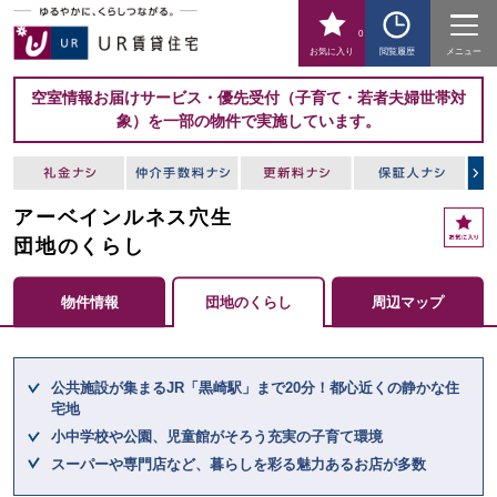
0
お気に入り
閲覧履歴
メニュー
空室情報お届けサービス・優先受付（子育て・若者夫婦世帯対
象）を一部の物件で実施しています。
アーベインルネス穴生
お
気
団地のくらし
に
入
物件情報
団地のくらし
周辺マップ
り
ここからメインコンテンツになります。
公共施設が集まるJR「黒崎駅」まで20分！都心近くの静かな住
宅地
小中学校や公園、児童館がそろう充実の子育て環境
スーパーや専門店など、暮らしを彩る魅力あるお店が多数