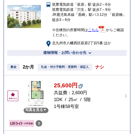
筑豊電気鉄道「萩原」駅 徒歩2～6分
入
筑豊電気鉄道「穴生」駅 徒歩7～9分
り
JR鹿児島本線「黒崎」駅バス12分 「萩原橋」
徒歩3～6分
※住棟別の所要時間は
こちら
からご確認
ください。
北九州市八幡西区萩原2丁目5番 ほか
建物情報・お問い合わせ先
2か月
ナシ
敷金
礼金・仲介手数料・更新料・保証人
25,600円
共益費：2,600円
お
気
1DK / 25㎡ / 5階
に
1号棟58号室
写真を見る
入
り
？