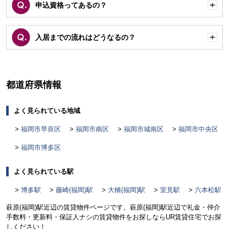
申込資格ってあるの？
開
く
入居までの流れはどうなるの？
開
く
都道府県情報
よく見られている地域
福岡市早良区
福岡市南区
福岡市城南区
福岡市中央区
福岡市博多区
よく見られている駅
博多駅
藤崎(福岡)駅
大橋(福岡)駅
室見駅
六本松駅
萩原(福岡)駅近辺の賃貸物件ページです。萩原(福岡)駅近辺で礼金・仲介
手数料・更新料・保証人ナシの賃貸物件をお探しならUR賃貸住宅でお探
しください！