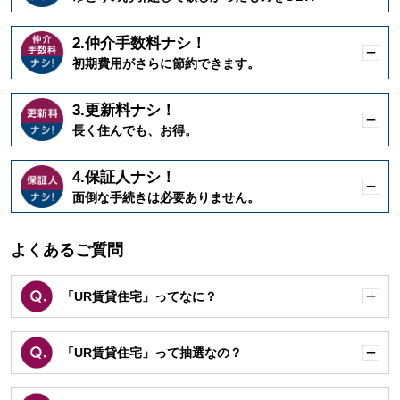
く
2.仲介手数料ナシ！
開
初期費用がさらに節約できます。
く
3.更新料ナシ！
開
長く住んでも、お得。
く
4.保証人ナシ！
開
面倒な手続きは必要ありません。
く
よくあるご質問
「UR賃貸住宅」ってなに？
開
く
「UR賃貸住宅」って抽選なの？
開
く