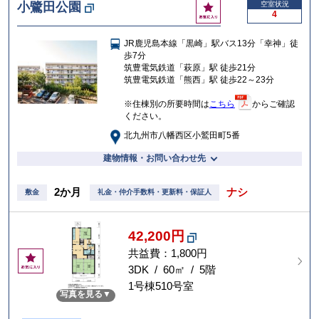
お
小鷺田公園
空室状況
4
気
に
JR鹿児島本線「黒崎」駅バス13分「幸神」徒
入
歩7分
り
筑豊電気鉄道「萩原」駅 徒歩21分
筑豊電気鉄道「熊西」駅 徒歩22～23分
※住棟別の所要時間は
こちら
からご確認
ください。
北九州市八幡西区小鷲田町5番
建物情報・お問い合わせ先
2か月
ナシ
敷金
礼金・仲介手数料・更新料・保証人
42,200円
共益費：1,800円
お
気
3DK / 60㎡ / 5階
に
1号棟510号室
写真を見る
入
り