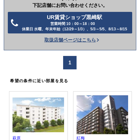
下記店舗にお問い合わせください。
UR賃貸ショップ黒崎駅
営業時間 10：00～18：00
電
休業日 水曜、年末年始（12/29～1/3）、5/3～5/5、8/13～8/15
話
取扱店舗ページはこちら
を
か
け
1
る
希望の条件に近い部屋を見る
萩原
紅梅