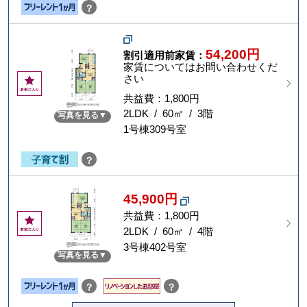
？
54,200円
割引適用前家賃：
家賃についてはお問い合わせくだ
さい
お
気
共益費：1,800円
に
2LDK / 60㎡ / 3階
写真を見る
入
1号棟309号室
り
？
45,900円
共益費：1,800円
お
気
2LDK / 60㎡ / 4階
に
3号棟402号室
写真を見る
入
り
？
？