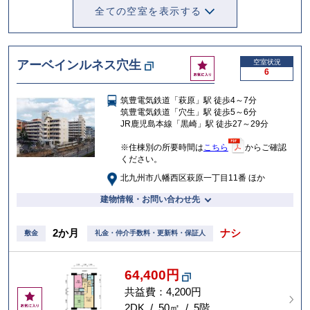
全ての空室を表示する
お
アーベインルネス穴生
空室状況
6
気
に
筑豊電気鉄道「萩原」駅 徒歩4～7分
入
筑豊電気鉄道「穴生」駅 徒歩5～6分
り
JR鹿児島本線「黒崎」駅 徒歩27～29分
※住棟別の所要時間は
こちら
からご確認
ください。
北九州市八幡西区萩原一丁目11番 ほか
建物情報・お問い合わせ先
2か月
ナシ
敷金
礼金・仲介手数料・更新料・保証人
64,400円
共益費：4,200円
お
気
2DK / 50㎡ / 5階