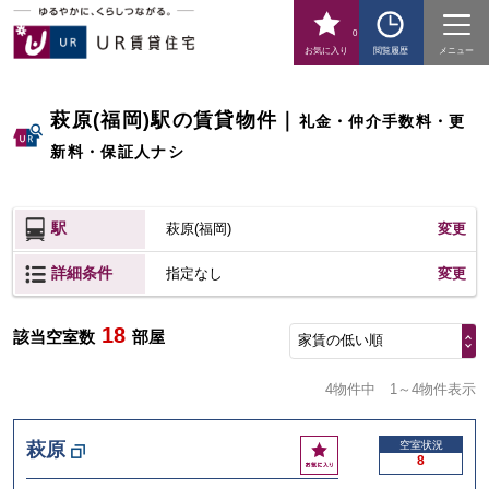
0
お気に入り
閲覧履歴
メニュー
萩原(福岡)駅の賃貸物件
｜
礼金・仲介手数料・更
新料・保証人ナシ
駅
萩原(福岡)
変更
詳細条件
変更
指定なし
18
該当空室数
部屋
家賃の低い順
4物件中
1～4物件表示
お
萩原
空室状況
8
気
に