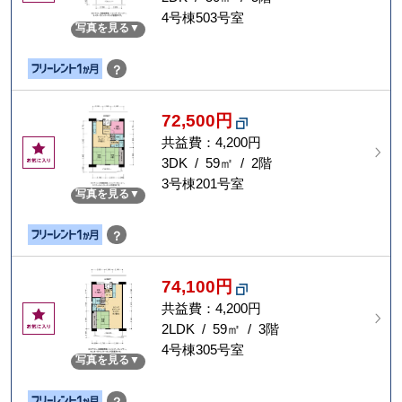
に
4号棟503号室
写真を見る
入
り
？
72,500円
共益費：4,200円
お
気
3DK / 59㎡ / 2階
に
3号棟201号室
写真を見る
入
り
？
74,100円
共益費：4,200円
お
気
2LDK / 59㎡ / 3階
に
4号棟305号室
写真を見る
入
り