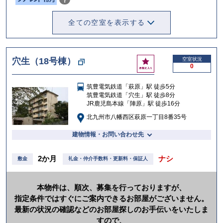
？
全ての空室を表示する
お
穴生（18号棟）
空室状況
0
気
に
筑豊電気鉄道「萩原」駅 徒歩5分
入
筑豊電気鉄道「穴生」駅 徒歩8分
り
JR鹿児島本線「陣原」駅 徒歩16分
北九州市八幡西区萩原一丁目8番35号
建物情報・お問い合わせ先
2か月
ナシ
敷金
礼金・仲介手数料・更新料・保証人
本物件は、順次、募集を行っておりますが、
指定条件ではすぐにご案内できるお部屋がございません。
最新の状況の確認などのお部屋探しのお手伝いをいたしま
すので、