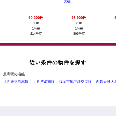
大橋
円
50,200円
98,900円
3DK
2DK
1号棟
1号棟
214号室
806号室
近い条件の物件を探す
最寄駅の沿線
ＪＲ鹿児島本線
ＪＲ博多南線
福岡市地下鉄空港線
西鉄天神大