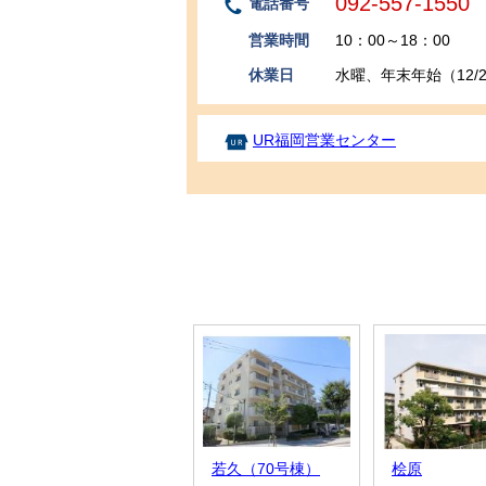
092-557-1550
電話番号
営業時間
10：00～18：00
休業日
水曜、年末年始（12/29～
UR福岡営業センター
若久（70号棟）
桧原