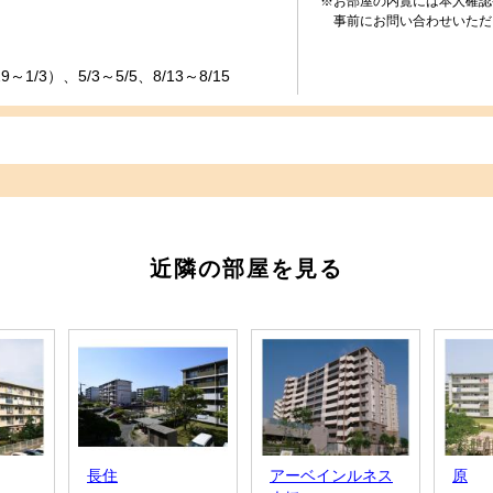
※お部屋の内覧には本人確認
事前にお問い合わせいただ
1/3）、5/3～5/5、8/13～8/15
近隣の部屋を見る
長住
アーベインルネス
原