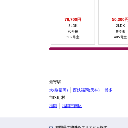
76,700円
50,300
3LDK
2LDK
70号棟
8号棟
502号室
405号室
最寄駅
大橋(福岡)
西鉄福岡(天神)
博多
市区町村
福岡
福岡市南区
福岡県の物件をエリアから探す