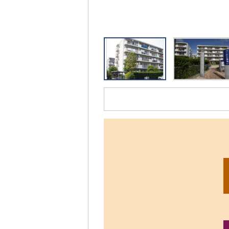
リ
ッ
ク
す
る
と、
拡
大
さ
れ
た
画
像
を
ご
覧
い
た
だ
け
ま