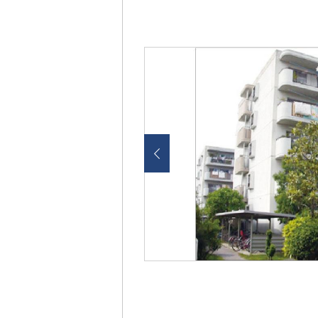
画
像
を
ク