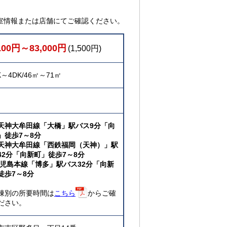
室情報または店舗にてご確認ください。
100円～83,000円
(1,500円)
K～4DK/46㎡～71㎡
天神大牟田線「大橋」駅バス9分「向
」徒歩7～8分
天神大牟田線「西鉄福岡（天神）」駅
42分「向新町」徒歩7～8分
鹿児島本線「博多」駅バス32分「向新
徒歩7～8分
棟別の所要時間は
こちら
からご確
ださい。