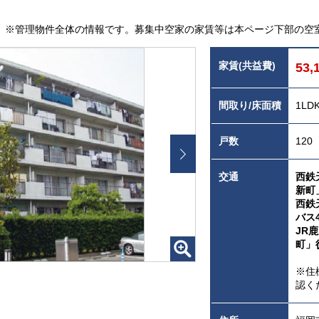
※管理物件全体の情報です。募集中空家の家賃等は本ページ下部の空
家賃(共益費)
53,
間取り/床面積
1LD
戸数
120
交通
西鉄
新町
西鉄
バス
JR
町」
※住
認く