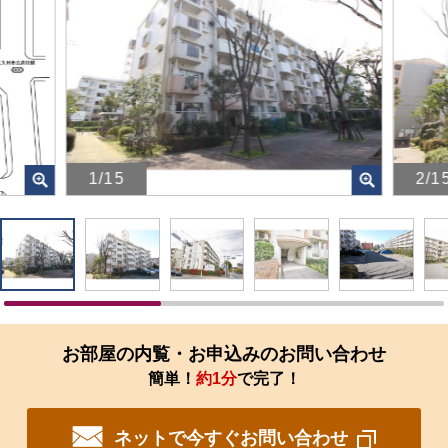
1/15
2/1
画
画
像
像
を
を
ク
ク
リ
リ
ッ
ッ
ク
ク
す
す
お部屋の内覧・お申込みのお問い合わせ
る
る
簡単！
約1分
で完了！
と、
と、
拡
拡
大
大
ネットで今すぐお問い合わせ
さ
さ