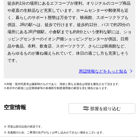
徒歩約1分の場所にあるエフコープが便利。オリジナルのコープ商品
や産直の生鮮品など充実しています。ホームセンターや郵便局も近
く、暮らしのサポート態勢は万全です。映画館、スポーツクラブも
併設、JRの駅へは、徒歩で行けます。徒歩約12分、バスで約20分の
場所にあるJR戸畑駅。小倉駅までも約8分という便利な駅には、ショ
ッピングセンターのイオン戸畑ショッピングセンターが併設。日用
品や食品、衣料、飲食店、スポーツクラブ、さらには映画館など、
あらゆるものが兼ね備えられていて、休日の過ごし方も充実しそう
です。
周辺情報などをもっと知る
※外観・室内写真等は撮影時のものであり、現状と異なる場合は現状を優先させて頂きます。
※表示中の家賃には定期借家等の各種割引制度適用後の家賃を含む場合があります。
空室情報
部屋を絞り込む
※ 空室は前日以前の状況です。
※ 先着順のため、ご希望の住戸がなくお申し込みができない場合もございます。