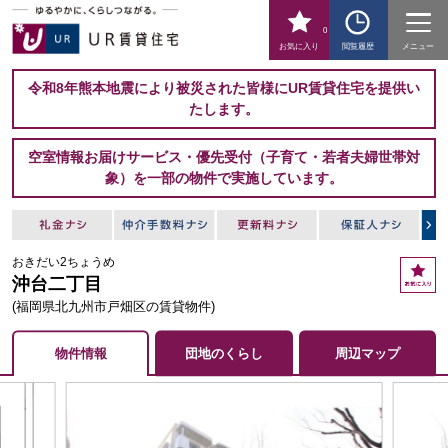
0
お気に入り
閲覧履歴
メニュー
令和8年熊本地震により被災された皆様にUR賃貸住宅を提供い
たします。
空室情報お届けサービス・優先受付（子育て・若者夫婦世帯対
象）を一部の物件で実施しています。
おきだい2ちょうめ
お
沖台二丁目
気
に
(福岡県北九州市戸畑区の賃貸物件)
入
り
物件情報
団地のくらし
周辺マップ