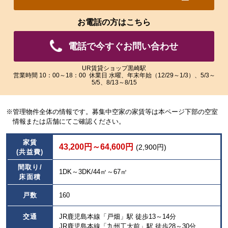
れ
れ
た
た
お電話の方はこちら
画
画
像
像
電話で今すぐお問い合わせ
を
を
ご
ご
覧
覧
UR賃貸ショップ黒崎駅
営業時間 10：00～18：00 休業日 水曜、年末年始（12/29～1/3）、5/3～
い
い
5/5、8/13～8/15
た
た
だ
だ
け
け
※管理物件全体の情報です。募集中空家の家賃等は本ページ下部の空室
ま
ま
情報または店舗にてご確認ください。
す。
す。
家賃
43,200円～64,600円
(2,900円)
(共益費)
間取り/
1DK～3DK/44㎡～67㎡
床面積
戸数
160
交通
JR鹿児島本線「戸畑」駅 徒歩13～14分
JR鹿児島本線「九州工大前」駅 徒歩28～30分