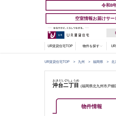
令和8
空室情報お届けサー
UR賃貸住宅TOP
物件を探す
U
UR賃貸住宅TOP
九州
福岡県
北
おきだい2ちょうめ
沖台二丁目
(福岡県北九州市戸畑
物件情報