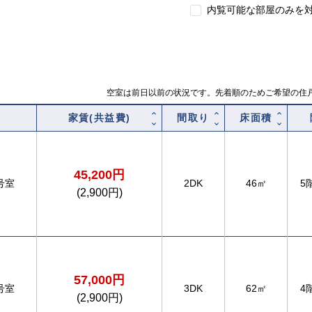
内覧可能な部屋のみを
空室は前日以前の状況です。先着順のためご希望の住
家賃(共益費)
間取り
床面積
45,200円
号室
2DK
46㎡
5
(2,900円)
57,000円
号室
3DK
62㎡
4
(2,900円)