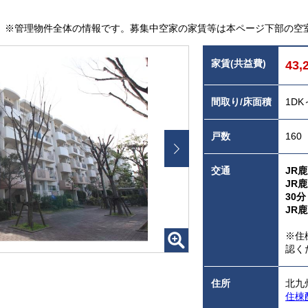
※管理物件全体の情報です。募集中空家の家賃等は本ページ下部の空
家賃(共益費)
43,
間取り/床面積
1DK
戸数
160
交通
JR
JR
30分
JR
※住
認く
住所
北九
住棟