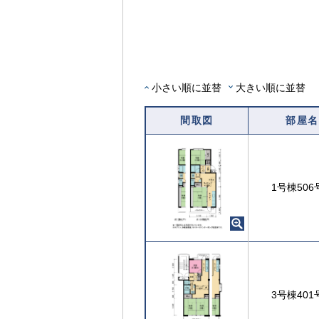
内
覧
可
能
な
部
小さい順に並替
大きい順に並替
屋
を
間取図
部屋名
選
択
す
る
1号棟506
3号棟401