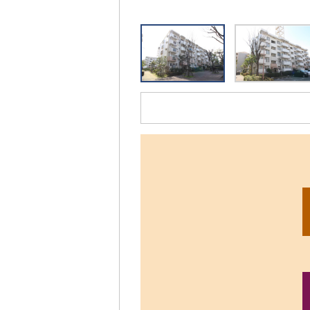
リ
ッ
ク
す
る
と、
拡
大
さ
れ
た
画
像
を
ご
覧
い
た
だ
け
ま