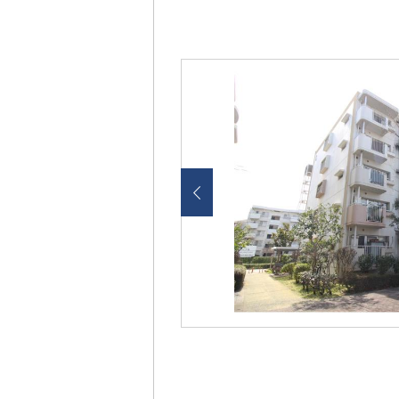
画
像
を
ク