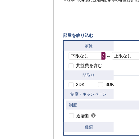
※表示中の家賃には定期借家等の各種割引制
部屋を絞り込む
家賃
下限なし
上限なし
～
共益費を含む
間取り
2DK
3DK
制度・キャンペーン
制度
こちら
近居割
？
ヒ
ン
種類
ト