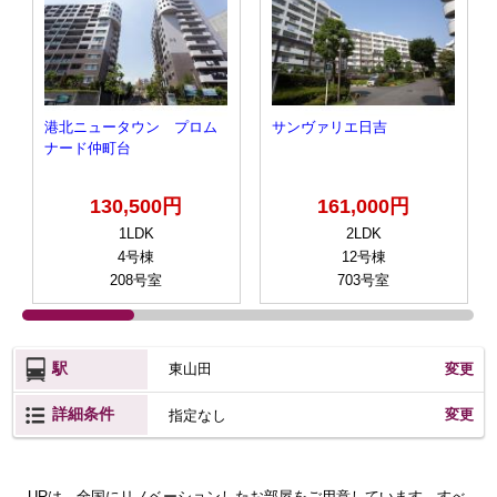
港北ニュータウン プロム
サンヴァリエ日吉
ナード仲町台
130,500円
161,000円
1LDK
2LDK
4号棟
12号棟
208号室
703号室
駅
東山田
変更
詳細条件
変更
指定なし
URは、全国にリノベーションしたお部屋をご用意しています。すべ