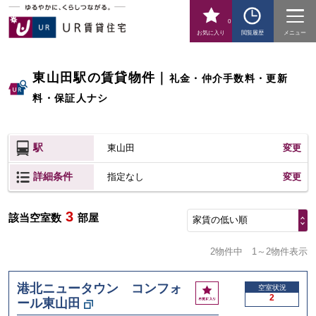
0
お気に入り
閲覧履歴
メニュー
東山田駅の賃貸物件
｜
礼金・仲介手数料・更新
料・保証人ナシ
駅
東山田
変更
詳細条件
変更
指定なし
3
該当空室数
部屋
家賃の低い順
2物件中
1～2物件表示
港北ニュータウン コンフォ
お
空室状況
2
ール東山田
気
に