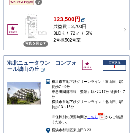
？
123,500円
共益費：3,700円
お
気
3LDK / 72㎡ / 5階
に
2号棟502号室
写真を見る
入
り
港北ニュータウン コンフォ
お
空室状況
1
ール城山の丘
気
に
入
横浜市営地下鉄グリーンライン「東山田」駅
り
徒歩7～9分
東急田園都市線「鷺沼」駅バス17分 徒歩4～7
分
横浜市営地下鉄グリーンライン「北山田」駅
徒歩13～15分
※住棟別の所要時間は
こちら
からご確認
ください。
横浜市都筑区東山田3-23