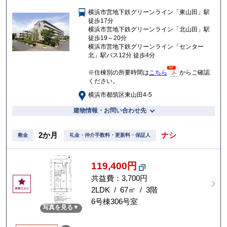
入
横浜市営地下鉄グリーンライン「東山田」駅
り
徒歩17分
横浜市営地下鉄グリーンライン「北山田」駅
徒歩19～20分
横浜市営地下鉄グリーンライン「センター
北」駅バス12分 徒歩4分
※住棟別の所要時間は
こちら
からご確認
ください。
横浜市都筑区東山田4-5
建物情報・お問い合わせ先
2か月
ナシ
敷金
礼金・仲介手数料・更新料・保証人
119,400円
共益費：3,700円
お
気
2LDK / 67㎡ / 3階
に
6号棟306号室
写真を見る
入
り