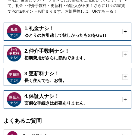
て、礼金・仲介手数料・更新料・保証人が不要！さらに月々の家賃
でPontaポイントも貯まります。お部屋探しは、URであーる！
1.礼金ナシ！
開
ゆとりのお引越しで欲しかったものをGET!
く
2.仲介手数料ナシ！
開
初期費用がさらに節約できます。
く
3.更新料ナシ！
開
長く住んでも、お得。
く
4.保証人ナシ！
開
面倒な手続きは必要ありません。
く
よくあるご質問