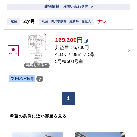
建物情報・お問い合わせ先
2か月
ナシ
敷金
礼金・仲介手数料・更新料・保証人
169,200円
共益費：6,700円
お
気
4LDK / 98㎡ / 5階
に
9号棟509号室
写真を見る
入
り
？
1
希望の条件に近い部屋を見る