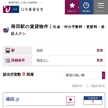
0
お気に入り
閲覧履歴
メニュー
蒔田駅の賃貸物件
｜
礼金・仲介手数料・更新料・保
証人ナシ
駅
蒔田
変更
詳細条件
変更
指定なし
0
該当空室数
部屋
家賃の低い順
3物件中
1～3物件表示
お
蒔田
空室状況
0
気
に