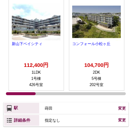
新山下ベイシティ
コンフォール小松ヶ丘
112,400円
104,700円
1LDK
2DK
1号棟
5号棟
426号室
202号室
駅
蒔田
変更
詳細条件
変更
指定なし