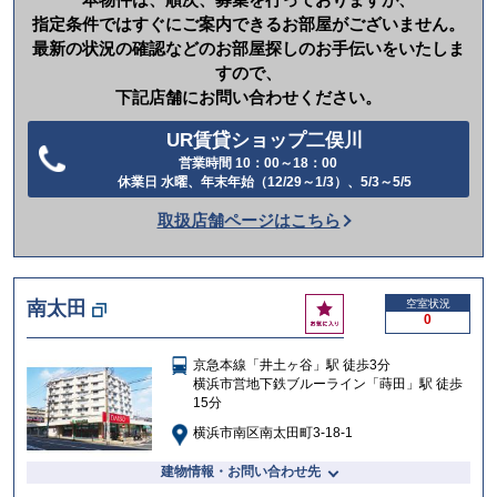
指定条件ではすぐにご案内できるお部屋がございません。
最新の状況の確認などのお部屋探しのお手伝いをいたしま
すので、
下記店舗にお問い合わせください。
UR賃貸ショップ二俣川
営業時間 10：00～18：00
電
休業日 水曜、年末年始（12/29～1/3）、5/3～5/5
話
取扱店舗ページはこちら
を
か
け
お
南太田
空室状況
る
0
気
に
京急本線「井土ヶ谷」駅 徒歩3分
入
横浜市営地下鉄ブルーライン「蒔田」駅 徒歩
り
15分
横浜市南区南太田町3-18-1
建物情報・お問い合わせ先