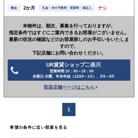
2か月
ナシ
敷金
礼金・仲介手数料・更新料・保証人
本物件は、順次、募集を行っておりますが、
指定条件ではすぐにご案内できるお部屋がございません。
最新の状況の確認などのお部屋探しのお手伝いをいたしま
すので、
下記店舗にお問い合わせください。
UR賃貸ショップ二俣川
営業時間 10：00～18：00
電
休業日 水曜、年末年始（12/29～1/3）、5/3～5/5
話
取扱店舗ページはこちら
を
か
け
1
る
希望の条件に近い部屋を見る