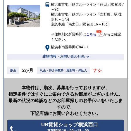
横浜市営地下鉄ブルーライン「蒔田」駅 徒歩7
入
～9分
り
横浜市営地下鉄ブルーライン「吉野町」駅 徒
歩16～17分
京急本線「南太田」駅 徒歩16～18分
※住棟別の所要時間は
こちら
からご確認
ください。
横浜市南区蒔田町841-1
建物情報・お問い合わせ先
2か月
ナシ
敷金
礼金・仲介手数料・更新料・保証人
本物件は、順次、募集を行っておりますが、
指定条件ではすぐにご案内できるお部屋がございません。
最新の状況の確認などのお部屋探しのお手伝いをいたしま
すので、
下記店舗にお問い合わせください。
UR賃貸ショップ横浜西口
営業時間 10：00～18：00