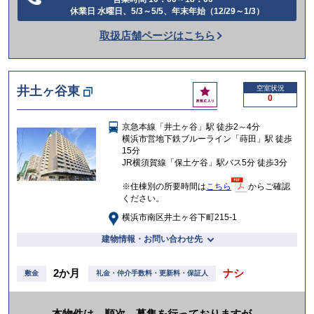
電
休業日 水曜日、5/3～5/5、年末年始（12/29～1/3）
話
取扱店舗ページはこちら
を
か
け
お
井土ヶ谷東
空室状況
る
0
気
に
京急本線「井土ヶ谷」駅 徒歩2～4分
入
横浜市営地下鉄ブルーライン「蒔田」駅 徒歩
り
15分
JR横須賀線「保土ケ谷」駅バス5分 徒歩3分
※住棟別の所要時間は
こちら
からご確認
ください。
横浜市南区井土ヶ谷下町215-1
建物情報・お問い合わせ先
2か月
ナシ
敷金
礼金・仲介手数料・更新料・保証人
本物件は、順次、募集を行っておりますが、