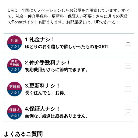
URは、全国にリノベーションしたお部屋をご用意しています。すべ
て、礼金・仲介手数料・更新料・保証人が不要！さらに月々の家賃
でPontaポイントも貯まります。お部屋探しは、URであーる！
1.礼金ナシ！
開
ゆとりのお引越しで欲しかったものをGET!
く
2.仲介手数料ナシ！
開
初期費用がさらに節約できます。
く
3.更新料ナシ！
開
長く住んでも、お得。
く
4.保証人ナシ！
開
面倒な手続きは必要ありません。
く
よくあるご質問