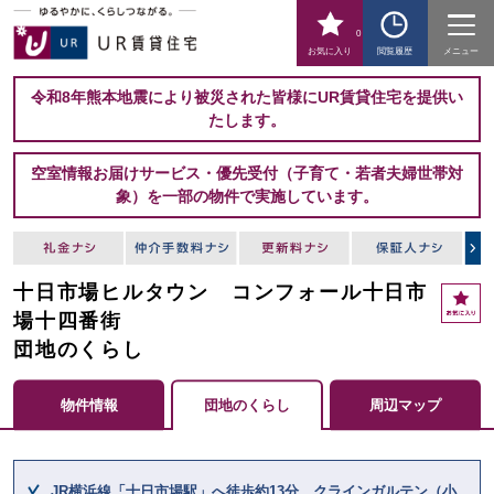
0
お気に入り
閲覧履歴
メニュー
令和8年熊本地震により被災された皆様にUR賃貸住宅を提供い
たします。
空室情報お届けサービス・優先受付（子育て・若者夫婦世帯対
象）を一部の物件で実施しています。
十日市場ヒルタウン コンフォール十日市
お
気
場十四番街
に
団地のくらし
入
り
物件情報
団地のくらし
周辺マップ
ここからメインコンテンツになります。
JR横浜線「十日市場駅」へ徒歩約13分、クラインガルテン（小