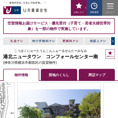
0
お気に入り
閲覧履歴
メニュー
空室情報お届けサービス・優先受付（子育て・若者夫婦世帯対
象）を一部の物件で実施しています。
こうほくにゅーたうんこんふぉーるせんたーみなみ
お
港北ニュータウン コンフォールセンター南
気
に
(神奈川県横浜市都筑区の賃貸物件)
入
り
物件情報
団地のくらし
周辺マップ