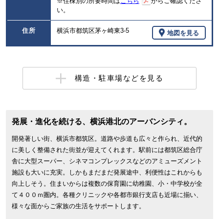
※住棟別の所要時間は
こちら
からご確認くださ
い。
住所
横浜市都筑区茅ヶ崎東3-5
地図を見る
構造・駐車場などを見る
発展・進化を続ける、横浜港北のアーバンシティ。
開発著しい街、横浜市都筑区。道路や歩道も広々と作られ、近代的
に美しく整備された街並が迎えてくれます。駅前には都筑区総合庁
舎に大型スーパー、シネマコンプレックスなどのアミューズメント
施設も大いに充実。しかもまだまだ発展途中、利便性はこれからも
向上しそう。住まいからは複数の保育園に幼稚園、小・中学校が全
て４００ｍ圏内。各種クリニックや各都市銀行支店も近場に揃い、
様々な面からご家族の生活をサポートします。