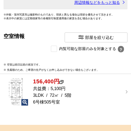
周辺情報などをもっと知る
※外観・室内写真等は撮影時のものであり、現状と異なる場合は現状を優先させて頂きます。
※表示中の家賃には定期借家等の各種割引制度適用後の家賃を含む場合があります。
空室情報
部屋を絞り込む
内
内覧可能な部屋のみを対象とする
？
覧
可
※ 空室は前日以前の状況です。
能
※ 先着順のため、ご希望の住戸がなくお申し込みができない場合もございます。
な
部
156,400円
屋
を
共益費：5,100円
選
3LDK / 72㎡ / 5階
択
6号棟505号室
す
る