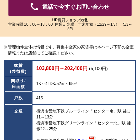
像
像
電話で今すぐお問い合わせ
を
を
ご
ご
覧
覧
UR賃貸ショップ港北
営業時間 10：00～18：00 休業日 水曜、年末年始（12/29～1/3）、5/3～
い
い
5/5
た
た
だ
だ
け
け
※管理物件全体の情報です。募集中空家の家賃等は本ページ下部の空室
ま
ま
情報または店舗にてご確認ください。
す。
す。
家賃
103,800円～202,400円
(5,100円)
(共益費)
間取り/
1K～4LDK/52㎡～95㎡
床面積
戸数
415
交通
横浜市営地下鉄ブルーライン「センター南」駅 徒歩
11～13分
横浜市営地下鉄グリーンライン「センター北」駅 徒
歩22～25分