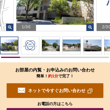
1/30
2/3
画
画
像
像
を
を
ク
ク
リ
リ
ッ
ッ
ク
ク
す
す
お部屋の内覧・お申込みのお問い合わせ
る
る
簡単！
約1分
で完了！
と、
と、
拡
拡
大
大
ネットで今すぐお問い合わせ
さ
さ
れ
れ
た
た
お電話の方はこちら
画
画