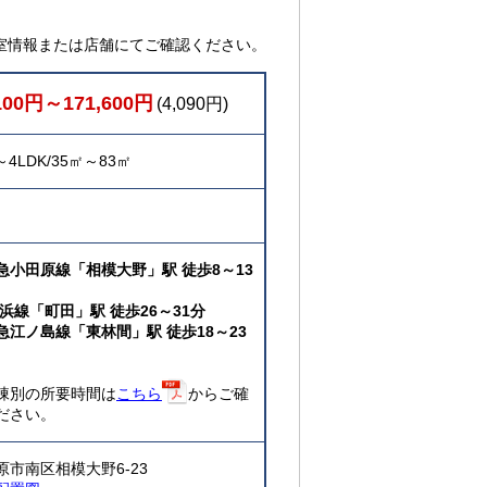
室情報または店舗にてご確認ください。
100円～171,600円
(4,090円)
～4LDK/35㎡～83㎡
急小田原線「相模大野」駅 徒歩8～13
横浜線「町田」駅 徒歩26～31分
急江ノ島線「東林間」駅 徒歩18～23
棟別の所要時間は
こちら
からご確
ださい。
原市南区相模大野6-23