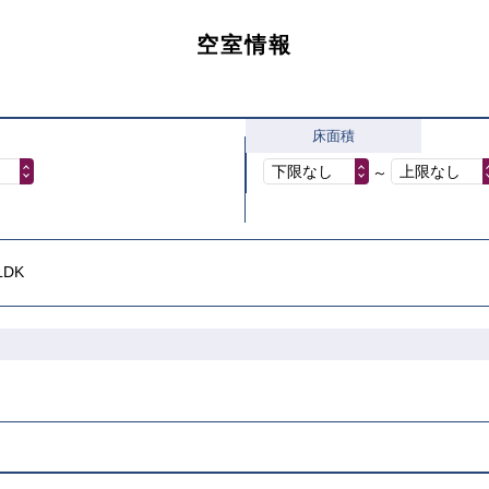
空室情報
床面積
下限なし
上限なし
～
LDK
こちら