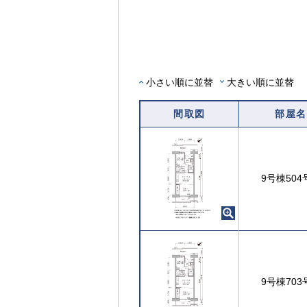
ン
内
ト
覧
可
能
な
部
小さい順に並替
大きい順に並替
屋
を
間取図
部屋名
選
択
す
る
9号棟504
9号棟703