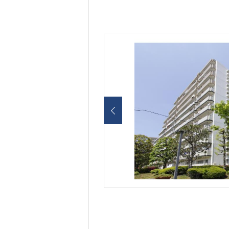
画
像
を
ク