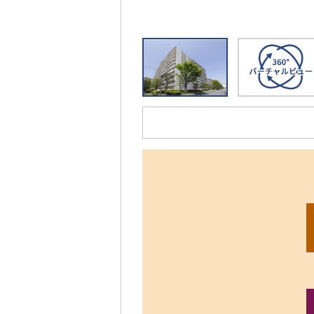
リ
ッ
ク
す
る
と、
拡
大
さ
れ
た
画
像
を
ご
覧
い
た
だ
け
ま