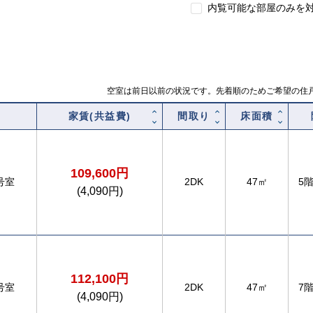
内覧可能な部屋のみを
空室は前日以前の状況です。先着順のためご希望の住
家賃(共益費)
間取り
床面積
109,600円
号室
2DK
47㎡
5
(4,090円)
112,100円
号室
2DK
47㎡
7
(4,090円)