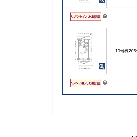
こちら
？
10号棟20
こちら
？