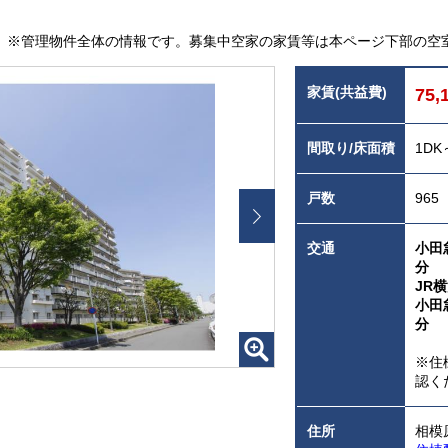
※管理物件全体の情報です。募集中空家の家賃等は本ページ下部の空
家賃(共益費)
75,
間取り/床面積
1DK
戸数
965
交通
小田
分
JR
小田
分
※住
認く
住所
相模