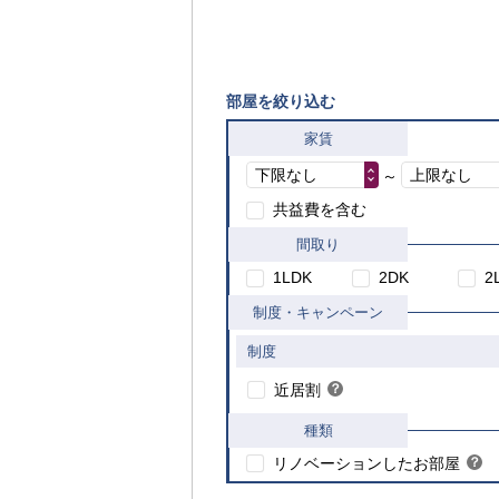
部屋を絞り込む
家賃
下限なし
上限なし
～
共益費を含む
間取り
1LDK
2DK
2
制度・キャンペーン
制度
こちら
近居割
？
ヒ
ン
種類
ト
リノベーションしたお部屋
？
ヒ