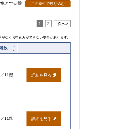
対象とする
？
この条件で絞り込む
ヒ
ン
ト
1
2
次へ
戸がなくお申込みができない場合があります。
階数
階／11階
詳細を見る
階／11階
詳細を見る