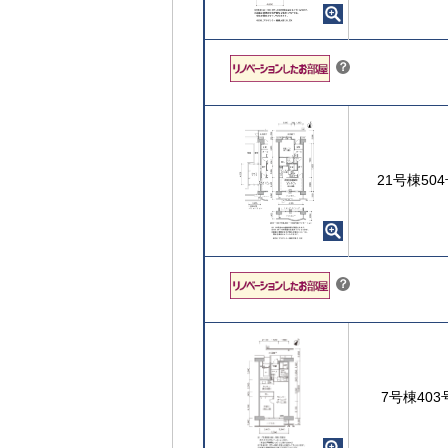
こちら
？
21号棟50
こちら
？
7号棟403