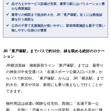
品ぞろえやサービス設備が充実、最寄り駅にはバリエーション豊
かな商業施設
最寄りの病院まで徒歩約４分、JR「東戸塚駅」近くには救急診
療を行う病院も
公共の子育て支援施設が使いやすい、駅前商業施設も親子で買い
物しやすい仕掛けが豊富
JR「東戸塚駅」までバスで約10分、緑を眺める絶好のロケー
ション
JR横須賀線・湘南新宿ライン「東戸塚駅」までは、最寄り
の神奈川中央交通バス「名瀬スポーツ公園入口バス停」か
らバスで約10分。「東戸塚駅」からは、JR「横浜駅」まで
約８分。東京や渋谷、新宿にも乗り換えなしで行くことが
できます。
物件周辺は緑濃い閑静な住宅街。西側に「名瀬下第一公
園」、北側に「戸塚カントリー倶楽部」を眺める高台に建