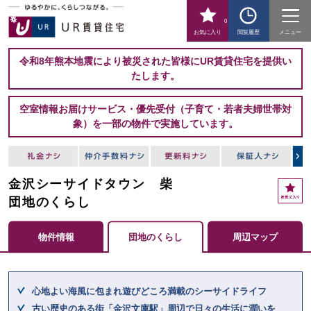
0
お気に入り
閲覧履歴
メニュー
令和8年熊本地震により被災された皆様にUR賃貸住宅を提供い
たします。
空室情報お届けサービス・優先受付（子育て・若者夫婦世帯対
象）を一部の物件で実施しています。
金沢シーサイドタウン 柴
お
気
団地のくらし
に
入
物件情報
団地のくらし
周辺マップ
り
ここからメインコンテンツになります。
心地よい海風に包まれ遊びどころ満載のシーサイドライフ
古い歴史のある街「金沢文庫駅」周辺で日々の生活に潤いを