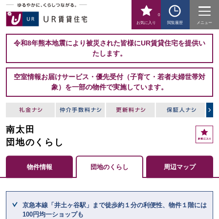
0
お気に入り
閲覧履歴
メニュー
令和8年熊本地震により被災された皆様にUR賃貸住宅を提供い
たします。
空室情報お届けサービス・優先受付（子育て・若者夫婦世帯対
象）を一部の物件で実施しています。
南太田
お
気
団地のくらし
に
入
物件情報
団地のくらし
周辺マップ
り
ここからメインコンテンツになります。
京急本線「井土ヶ谷駅」まで徒歩約１分の利便性、物件１階には
100円均一ショップも