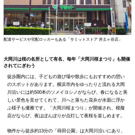
配達サービスや宅配ロッカーもある「サミットストア 井土ヶ谷店」
大岡川は桜の名所として有名、毎年「大岡川桜まつり」も開催
されてにぎわう
徒歩圏内には、子どもの遊び場や散歩にもおすすめの憩い
のスポットがあります。横浜市内をゆったりと流れる大岡
川沿いには約500本のソメイヨシノがならび、春になると美
しい景色を見せてくれて、川へと落ちた花弁が水面に浮か
ぶ様子も優雅です。「大岡川桜まつり」が開催され、模擬
店がならび、夜はぼんぼりが点灯して夜桜を楽しめます。
物件から徒歩約13分の「蒔田公園」は大岡川沿いにあり、