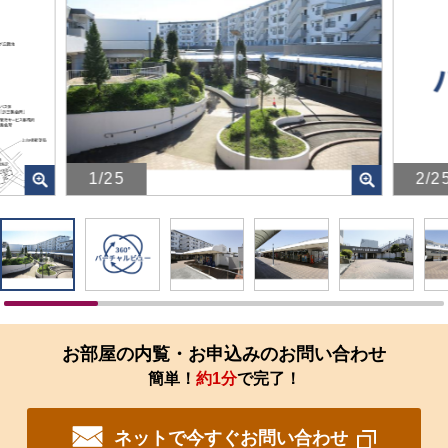
1/25
2/2
画
画
像
像
を
を
ク
ク
リ
リ
ッ
ッ
ク
ク
す
す
お部屋の内覧・お申込みのお問い合わせ
る
る
簡単！
約1分
で完了！
と、
と、
拡
拡
大
大
ネットで今すぐお問い合わせ
さ
さ