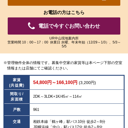
れ
れ
た
た
お電話の方はこちら
画
画
像
像
電話で今すぐお問い合わせ
を
を
ご
ご
覧
覧
UR中山現地案内所
営業時間 10：00～17：00 休業日 水曜、年末年始（12/29～1/3）、5/3～
い
い
5/5
た
た
だ
だ
け
け
※管理物件全体の情報です。募集中空家の家賃等は本ページ下部の空室
ま
ま
情報または店舗にてご確認ください。
す。
す。
家賃
54,800円～166,100円
(3,200円)
(共益費)
間取り/
2DK～3LDK+1K/45㎡～114㎡
床面積
戸数
961
交通
相鉄本線「鶴ヶ峰」駅バス10分 徒歩2～8分
JR横浜線「中山」駅バス17分 徒歩2～8分