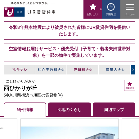
0
お気に入り
閲覧履歴
メニュー
令和8年熊本地震により被災された皆様にUR賃貸住宅を提供い
たします。
空室情報お届けサービス・優先受付（子育て・若者夫婦世帯対
象）を一部の物件で実施しています。
にしひかりがおか
お
西ひかりが丘
気
に
(神奈川県横浜市旭区の賃貸物件)
入
り
物件情報
団地のくらし
周辺マップ