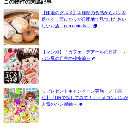
この物件の関連記事
【団地のグルメ】４種類の食感からパンを
選べる！西ひかりが丘団地で見つけたおい
しいお店「pan o piedra」
【マンガ】「カフェ・デアールの日常」～
パン屋の店主の秘密編～
＼プレゼントキャンペーン実施！／【探し
絵】「URで探してみて！」～メロンパンが
人気のパン屋編～