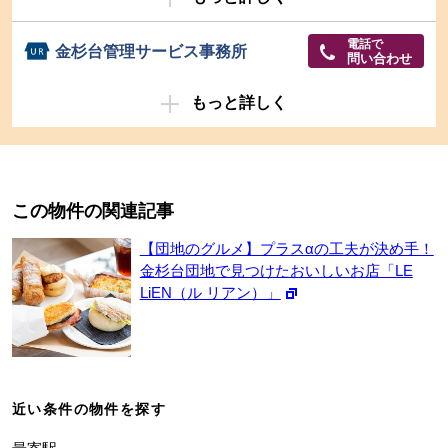
電話で
金杉台管理サービス事務所
問い合わせ
もっと詳しく
この物件の関連記事
【団地のグルメ】プラスαの工夫が決め手！
金杉台団地で見つけたおいしいお店「LE
LiEN（ル リアン）」
近い条件の物件を探す