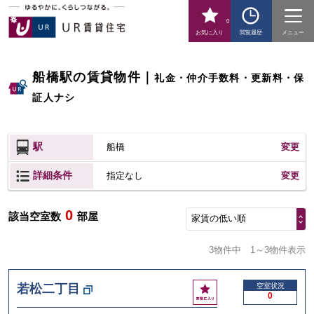
0
お気に入り
閲覧履歴
メニュー
船橋駅の賃貸物件
｜
礼金・仲介手数料・更新料・保
証人ナシ
駅
船橋
変更
詳細条件
変更
指定なし
0
該当空室数
部屋
家賃の低い順
3物件中
1～3物件表示
お
若松二丁目
空室状況
0
気
に