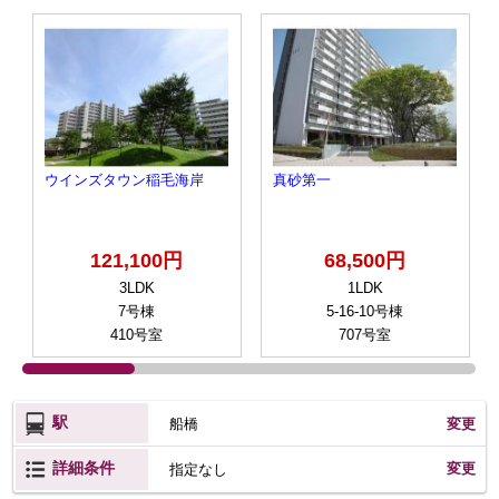
ウインズタウン稲毛海岸
真砂第一
121,100円
68,500円
3LDK
1LDK
7号棟
5-16-10号棟
410号室
707号室
駅
船橋
変更
詳細条件
変更
指定なし