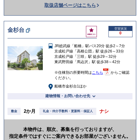
取扱店舗ページはこちら
を
か
け
お
金杉台
空室状況
る
0
気
に
JR総武線「船橋」駅バス20分 徒歩2～7分
入
京成松戸線「高根公団」駅 徒歩26～33分
り
京成松戸線「三咲」駅 徒歩29～32分
東武野田線「馬込沢」駅 徒歩38～42分
※住棟別の所要時間は
こちら
からご確認
ください。
船橋市金杉台1ほか
建物情報・お問い合わせ先
2か月
ナシ
敷金
礼金・仲介手数料・更新料・保証人
本物件は、順次、募集を行っておりますが、
指定条件ではすぐにご案内できるお部屋がございません。