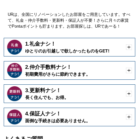
URは、全国にリノベーションしたお部屋をご用意しています。すべ
て、礼金・仲介手数料・更新料・保証人が不要！さらに月々の家賃
でPontaポイントも貯まります。お部屋探しは、URであーる！
1.礼金ナシ！
開
ゆとりのお引越しで欲しかったものをGET!
く
2.仲介手数料ナシ！
開
初期費用がさらに節約できます。
く
3.更新料ナシ！
開
長く住んでも、お得。
く
4.保証人ナシ！
開
面倒な手続きは必要ありません。
く