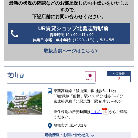
最新の状況の確認などのお部屋探しのお手伝いをいたしま
すので、
下記店舗にお問い合わせください。
UR賃貸ショップ北習志野駅前
営業時間 10：00～17：00
電
休業日 水曜、年末年始（12/29～1/3）、5/3～5/5
話
取扱店舗ページはこちら
を
か
け
お
芝山
空室状況
る
0
気
に
東葉高速線「飯山満」駅 徒歩6～14分
入
JR総武線「船橋」駅バス16分 徒歩3～8分
り
京成松戸線「北習志野」駅 徒歩35～40分
※住棟別の所要時間は
こちら
からご確認
ください。
船橋市芝山1-40ほか
建物情報・お問い合わせ先