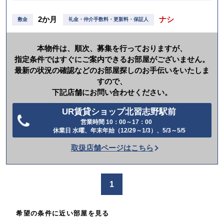
2か月
ナシ
敷金
礼金・仲介手数料・更新料・保証人
本物件は、順次、募集を行っておりますが、
指定条件ではすぐにご案内できるお部屋がございません。
最新の状況の確認などのお部屋探しのお手伝いをいたしま
すので、
下記店舗にお問い合わせください。
UR賃貸ショップ北習志野駅前
営業時間 10：00～17：00
電
休業日 水曜、年末年始（12/29～1/3）、5/3～5/5
話
取扱店舗ページはこちら
を
か
け
1
る
希望の条件に近い部屋を見る