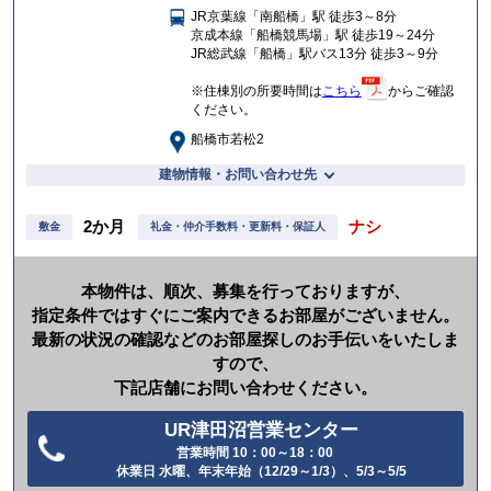
JR京葉線「南船橋」駅 徒歩3～8分
入
京成本線「船橋競馬場」駅 徒歩19～24分
り
JR総武線「船橋」駅バス13分 徒歩3～9分
※住棟別の所要時間は
こちら
からご確認
ください。
船橋市若松2
建物情報・お問い合わせ先
2か月
ナシ
敷金
礼金・仲介手数料・更新料・保証人
本物件は、順次、募集を行っておりますが、
指定条件ではすぐにご案内できるお部屋がございません。
最新の状況の確認などのお部屋探しのお手伝いをいたしま
すので、
下記店舗にお問い合わせください。
UR津田沼営業センター
営業時間 10：00～18：00
電
休業日 水曜、年末年始（12/29～1/3）、5/3～5/5
話