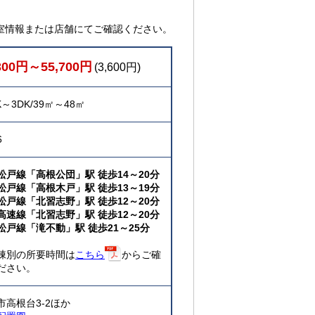
室情報または店舗にてご確認ください。
300円～55,700円
(3,600円)
K～3DK/39㎡～48㎡
6
松戸線「高根公団」駅 徒歩14～20分
松戸線「高根木戸」駅 徒歩13～19分
松戸線「北習志野」駅 徒歩12～20分
高速線「北習志野」駅 徒歩12～20分
松戸線「滝不動」駅 徒歩21～25分
棟別の所要時間は
こちら
からご確
ださい。
市高根台3-2ほか