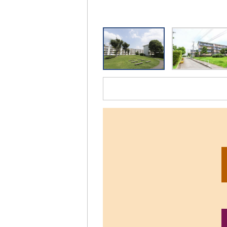
リ
ッ
ク
す
る
と、
拡
大
さ
れ
た
画
像
を
ご
覧
い
た
だ
け
ま