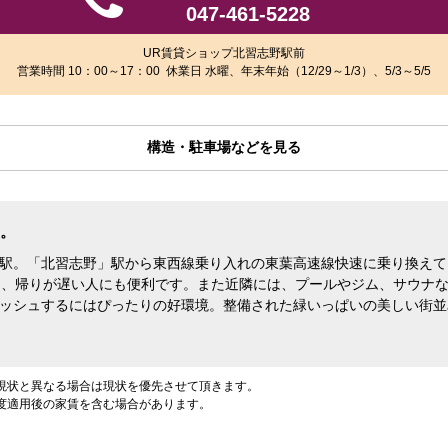
047-461-5228
UR賃貸ショップ北習志野駅前
営業時間 10：00～17：00 休業日 水曜、年末年始（12/29～1/3）、5/3～5/5
構造・駐車場などを見る
。
駅。「北習志野」駅から東西線乗り入れの東葉高速線快速に乗り換えて
り、帰りが遅い人にも便利です。また近隣には、プールやジム、サウナ
ッシュするにはぴったりの好環境。整備された緑いっぱいの美しい街並
現状と異なる場合は現状を優先させて頂きます。
度適用後の家賃を含む場合があります。