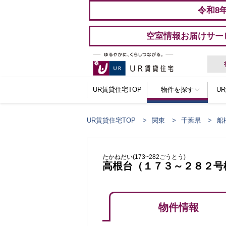
令和8
空室情報お届けサー
UR賃貸住宅TOP
物件を探す
U
UR賃貸住宅TOP
関東
千葉県
船
たかねだい(173~282ごうとう)
高根台（１７３～２８２号
物件情報