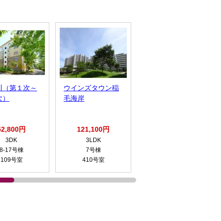
川（第１次～
ウインズタウン稲
高洲第二
次）
毛海岸
52,800円
121,100円
83,400円
3DK
3LDK
3DK
8-17号棟
7号棟
5-1号棟
109号室
410号室
308号室