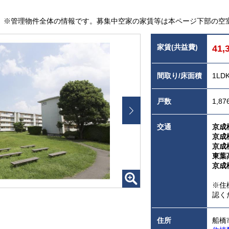
※管理物件全体の情報です。募集中空家の家賃等は本ページ下部の空
家賃(共益費)
41,
間取り/床面積
1LD
戸数
1,87
交通
京成
京成
京成
東葉
京成
※住
認く
住所
船橋