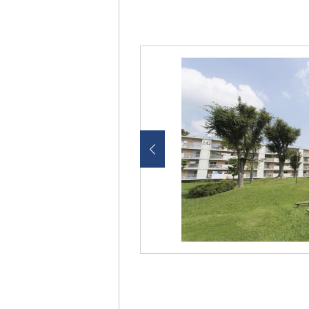
画
像
を
ク