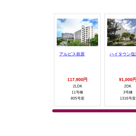
アルビス前原
ハイタウン塩
117,900円
91,000
2LDK
2DK
11号棟
3号棟
805号室
1316号室