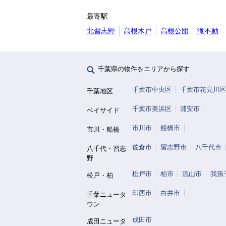
最寄駅
北習志野
高根木戸
高根公団
滝不動
千葉県の物件をエリアから探す
千葉市中央区
千葉市花見川区
千葉地区
千葉市美浜区
浦安市
ベイサイド
市川市
船橋市
市川・船橋
佐倉市
習志野市
八千代市
八千代・習志
野
松戸市
柏市
流山市
我孫
松戸・柏
印西市
白井市
千葉ニュータ
ウン
成田市
成田ニュータ