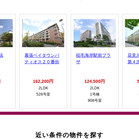
浜
幕張ベイタウンパ
稲毛海岸駅前プラ
花見
ティオス２０番街
ザ
第４
円
162,200円
124,500円
2LDK
2LDK
528号室
1号棟
908号室
近い条件の物件を探す