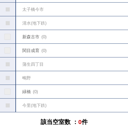
太子橋今市
清水(地下鉄)
新森古市
0
関目成育
0
蒲生四丁目
鴫野
緑橋
0
今里(地下鉄)
該当空室数 ：
0
件