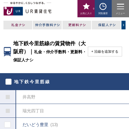
0
お気に入り
閲覧履歴
メニュー
地下鉄今里筋線の賃貸物件（大
阪府）｜
礼金・仲介手数料・更新料・
沿線を追加する
保証人ナシ
駅
を
地下鉄今里筋線
指
定
し
井高野
て
く
だ
瑞光四丁目
さ
い
だいどう豊里
13