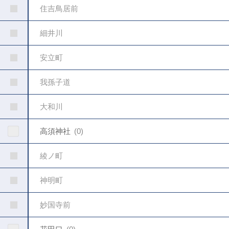
住吉鳥居前
細井川
安立町
我孫子道
大和川
高須神社
0
綾ノ町
神明町
妙国寺前