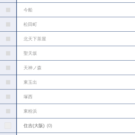
今船
松田町
北天下茶屋
聖天坂
天神ノ森
東玉出
塚西
東粉浜
住吉(大阪)
0