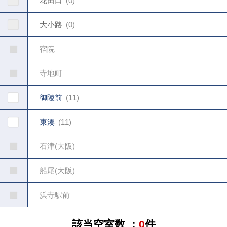
花田口
0
大小路
0
宿院
寺地町
御陵前
11
東湊
11
石津(大阪)
船尾(大阪)
浜寺駅前
該当空室数 ：
0
件