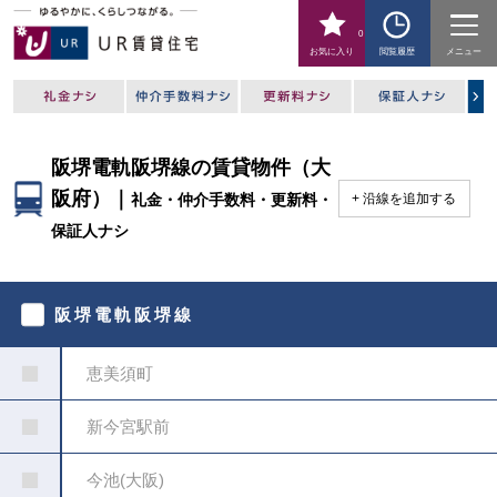
0
お気に入り
閲覧履歴
メニュー
阪堺電軌阪堺線の賃貸物件（大
阪府）｜
礼金・仲介手数料・更新料・
沿線を追加する
保証人ナシ
駅
を
阪堺電軌阪堺線
指
定
し
恵美須町
て
く
だ
新今宮駅前
さ
い
今池(大阪)