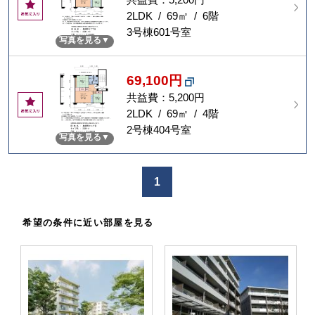
お
気
2LDK / 69㎡ / 6階
に
3号棟601号室
写真を見る
入
り
69,100円
共益費：5,200円
お
気
2LDK / 69㎡ / 4階
に
2号棟404号室
写真を見る
入
り
1
希望の条件に近い部屋を見る