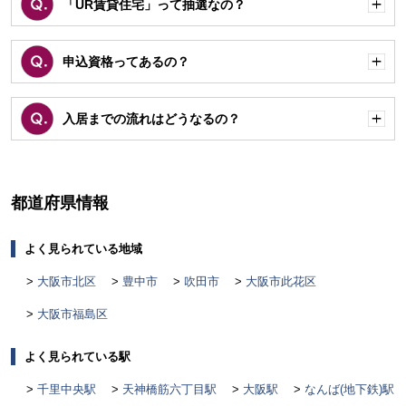
「UR賃貸住宅」って抽選なの？
開
く
申込資格ってあるの？
開
く
入居までの流れはどうなるの？
開
く
都道府県情報
よく見られている地域
大阪市北区
豊中市
吹田市
大阪市此花区
大阪市福島区
よく見られている駅
千里中央駅
天神橋筋六丁目駅
大阪駅
なんば(地下鉄)駅