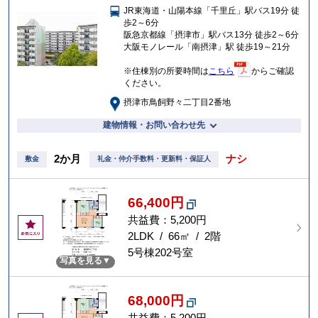
JR東海道・山陽本線「千里丘」駅バス19分 徒
入
歩2～6分
り
阪急京都線「摂津市」駅バス13分 徒歩2～6分
大阪モノレール「南摂津」駅 徒歩19～21分
※住棟別の所要時間は
こちら
からご確認
ください。
摂津市鳥飼野々二丁目2番地
建物情報・お問い合わせ先
2か月
ナシ
敷金
礼金・仲介手数料・更新料・保証人
66,400円
共益費：5,200円
お
気
2LDK / 66㎡ / 2階
に
5号棟202号室
写真を見る
入
り
68,000円
共益費：5,200円