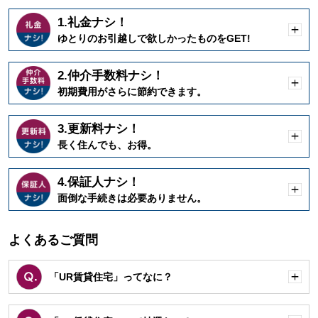
1.礼金ナシ！
開
ゆとりのお引越しで欲しかったものをGET!
く
2.仲介手数料ナシ！
開
初期費用がさらに節約できます。
く
3.更新料ナシ！
開
長く住んでも、お得。
く
4.保証人ナシ！
開
面倒な手続きは必要ありません。
く
よくあるご質問
「UR賃貸住宅」ってなに？
開
く