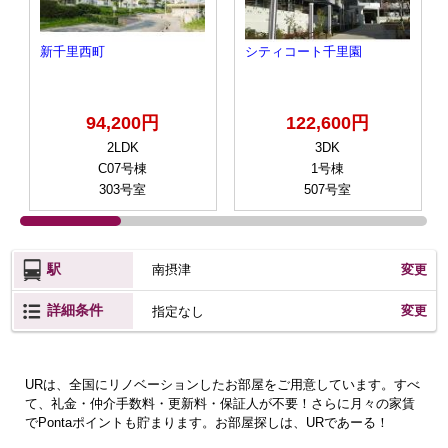
新千里西町
シティコート千里園
94,200円
122,600円
2LDK
3DK
C07号棟
1号棟
303号室
507号室
駅
南摂津
変更
詳細条件
変更
指定なし
URは、全国にリノベーションしたお部屋をご用意しています。すべ
て、礼金・仲介手数料・更新料・保証人が不要！さらに月々の家賃
でPontaポイントも貯まります。お部屋探しは、URであーる！