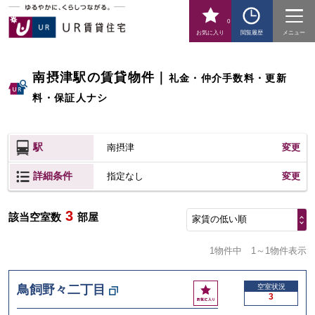
0
お気に入り
閲覧履歴
メニュー
南摂津駅の賃貸物件
｜
礼金・仲介手数料・更新
料・保証人ナシ
駅
南摂津
変更
詳細条件
変更
指定なし
3
該当空室数
部屋
家賃の低い順
1物件中
1～1物件表示
お
鳥飼野々二丁目
空室状況
3
気
に