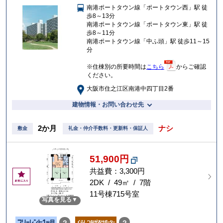
南港ポートタウン線「ポートタウン西」駅 徒
入
歩8～13分
り
南港ポートタウン線「ポートタウン東」駅 徒
歩8～11分
南港ポートタウン線「中ふ頭」駅 徒歩11～15
分
※住棟別の所要時間は
こちら
からご確認
ください。
大阪市住之江区南港中四丁目2番
建物情報・お問い合わせ先
2か月
ナシ
敷金
礼金・仲介手数料・更新料・保証人
51,900円
共益費：3,300円
お
気
2DK / 49㎡ / 7階
に
11号棟715号室
写真を見る
入
り