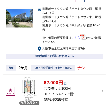
気
に
南港ポートタウン線「ポートタウン西」駅 徒
入
歩3～6分
り
南港ポートタウン線「ポートタウン東」駅 徒
歩9～14分
南港ポートタウン線「中ふ頭」駅 徒歩10～13
分
※住棟別の所要時間は
こちら
からご確認
ください。
大阪市住之江区南港中三丁目3番
建物情報・お問い合わせ先
2か月
ナシ
敷金
礼金・仲介手数料・更新料・保証人
62,000円
共益費：5,100円
お
気
3DK / 58㎡ / 2階
に
35号棟208号室
写真を見る
入
り