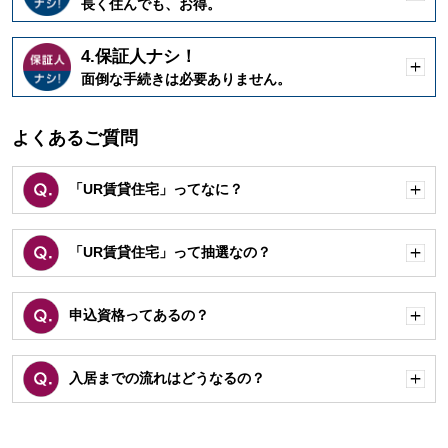
開
長く住んでも、お得。
く
4.保証人ナシ！
開
面倒な手続きは必要ありません。
く
よくあるご質問
「UR賃貸住宅」ってなに？
開
く
「UR賃貸住宅」って抽選なの？
開
く
申込資格ってあるの？
開
く
入居までの流れはどうなるの？
開
く