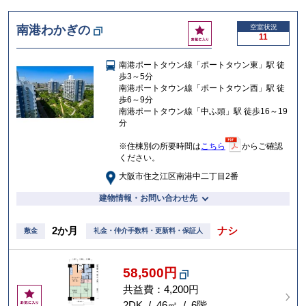
お
南港わかぎの
空室状況
11
気
に
南港ポートタウン線「ポートタウン東」駅 徒
入
歩3～5分
り
南港ポートタウン線「ポートタウン西」駅 徒
歩6～9分
南港ポートタウン線「中ふ頭」駅 徒歩16～19
分
※住棟別の所要時間は
こちら
からご確認
ください。
大阪市住之江区南港中二丁目2番
建物情報・お問い合わせ先
2か月
ナシ
敷金
礼金・仲介手数料・更新料・保証人
58,500円
共益費：4,200円
お
気
2DK / 46㎡ / 6階