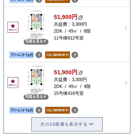
？
？
51,900円
共益費：3,300円
お
気
2DK / 49㎡ / 8階
に
11号棟812号室
写真を見る
入
り
？
？
51,900円
共益費：3,300円
お
気
2DK / 49㎡ / 4階
に
15号棟416号室
写真を見る
入
り
？
？
次の10部屋を表示する