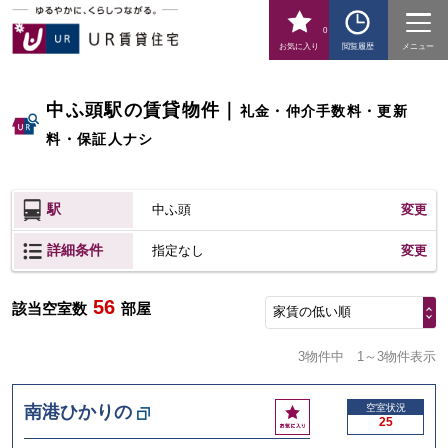
0
お気に入り
閲覧履歴
メニュー
中ふ頭駅の賃貸物件
｜
礼金・仲介手数料・更新
料・保証人ナシ
駅
中ふ頭
変更
詳細条件
変更
指定なし
56
該当空室数
部屋
家賃の低い順
3物件中
1～3物件表示
お
南港ひかりの
空室状況
25
気
に