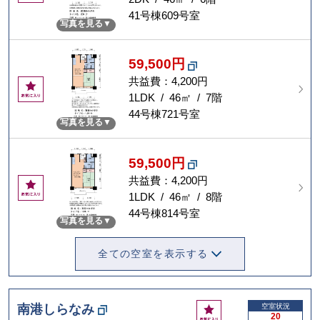
に
41号棟609号室
写真を見る
入
り
59,500円
共益費：4,200円
お
気
1LDK / 46㎡ / 7階
に
44号棟721号室
写真を見る
入
り
59,500円
共益費：4,200円
お
気
1LDK / 46㎡ / 8階
に
44号棟814号室
写真を見る
入
り
全ての空室を表示する
お
南港しらなみ
空室状況
20