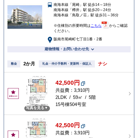
南海本線「尾崎」駅 徒歩14～18分
入
南海本線「樽井」駅 徒歩20～24分
り
南海本線「鳥取ノ荘」駅 徒歩31～36分
※住棟別の所要時間は
こちら
からご確認
ください。
阪南市尾崎町七丁目1番・2番
建物情報・お問い合わせ先
2か月
ナシ
敷金
礼金・仲介手数料・更新料・保証人
42,500円
共益費：3,910円
お
気
2LDK / 59㎡ / 5階
に
15号棟504号室
写真を見る
入
り
42,500円
共益費：3,910円
お