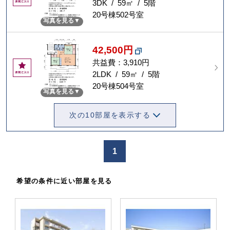
気
3DK / 59㎡ / 5階
に
20号棟502号室
写真を見る
入
り
42,500円
共益費：3,910円
お
気
2LDK / 59㎡ / 5階
に
20号棟504号室
写真を見る
入
り
次の10部屋を表示する
1
希望の条件に近い部屋を見る