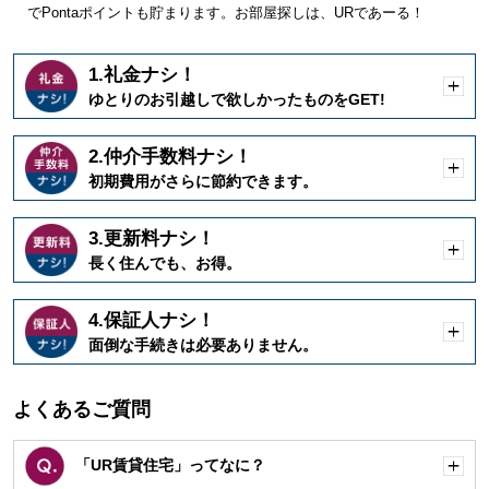
でPontaポイントも貯まります。お部屋探しは、URであーる！
1.礼金ナシ！
開
ゆとりのお引越しで欲しかったものをGET!
く
2.仲介手数料ナシ！
開
初期費用がさらに節約できます。
く
3.更新料ナシ！
開
長く住んでも、お得。
く
4.保証人ナシ！
開
面倒な手続きは必要ありません。
く
よくあるご質問
「UR賃貸住宅」ってなに？
開