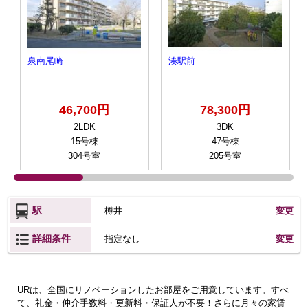
泉南尾崎
湊駅前
46,700円
78,300円
2LDK
3DK
15号棟
47号棟
304号室
205号室
駅
樽井
変更
詳細条件
変更
指定なし
URは、全国にリノベーションしたお部屋をご用意しています。すべ
て、礼金・仲介手数料・更新料・保証人が不要！さらに月々の家賃