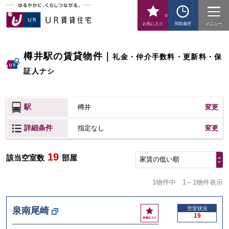
0
お気に入り
閲覧履歴
メニュー
樽井駅の賃貸物件
｜
礼金・仲介手数料・更新料・保
証人ナシ
駅
樽井
変更
詳細条件
変更
指定なし
19
該当空室数
部屋
家賃の低い順
1物件中
1～1物件表示
お
泉南尾崎
空室状況
19
気
に