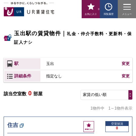
0
お気に入り
閲覧履歴
メニュー
玉出駅の賃貸物件
｜
礼金・仲介手数料・更新料・保
証人ナシ
駅
玉出
変更
詳細条件
変更
指定なし
0
該当空室数
部屋
家賃の低い順
1物件中
1～1物件表示
お
住吉
空室状況
0
気
に