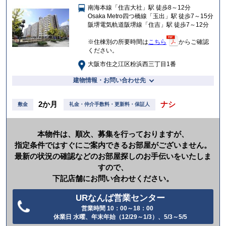
南海本線「住吉大社」駅 徒歩8～12分
入
Osaka Metro四つ橋線「玉出」駅 徒歩7～15分
り
阪堺電気軌道阪堺線「住吉」駅 徒歩7～12分
※住棟別の所要時間は
こちら
からご確認
ください。
大阪市住之江区粉浜西三丁目1番
建物情報・お問い合わせ先
2か月
ナシ
敷金
礼金・仲介手数料・更新料・保証人
本物件は、順次、募集を行っておりますが、
指定条件ではすぐにご案内できるお部屋がございません。
最新の状況の確認などのお部屋探しのお手伝いをいたしま
すので、
下記店舗にお問い合わせください。
URなんば営業センター
営業時間 10：00～18：00
電
休業日 水曜、年末年始（12/29～1/3）、5/3～5/5
話