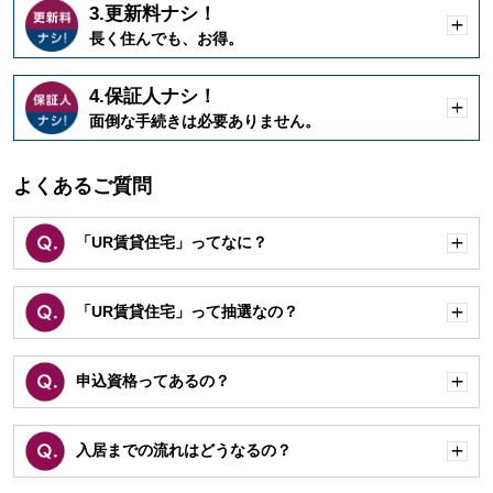
3.更新料ナシ！
開
長く住んでも、お得。
く
4.保証人ナシ！
開
面倒な手続きは必要ありません。
く
よくあるご質問
「UR賃貸住宅」ってなに？
開
く
「UR賃貸住宅」って抽選なの？
開
く
申込資格ってあるの？
開
く
入居までの流れはどうなるの？
開
く