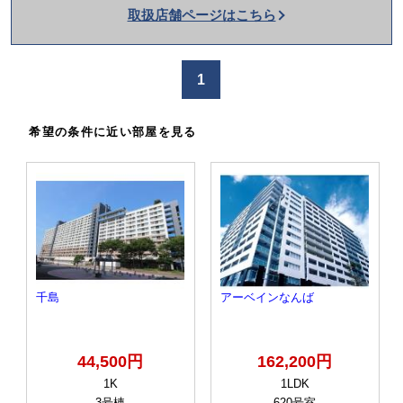
取扱店舗ページはこちら
を
か
け
1
る
希望の条件に近い部屋を見る
千島
アーベインなんば
44,500円
162,200円
1K
1LDK
3号棟
620号室