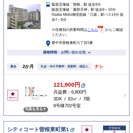
阪急宝塚線「曽根」駅 徒歩9分
入
阪急宝塚線「服部天神」駅 徒歩9～10分
り
Osaka Metro御堂筋線「江坂」駅バス14分 徒
歩7～8分
※住棟別の所要時間は
こちら
からご確認
ください。
豊中市曽根東町六丁目5番
建物情報・お問い合わせ先
2か月
ナシ
敷金
礼金・仲介手数料・更新料・保証人
121,900円
共益費：6,800円
お
気
3DK / 63㎡ / 7階
に
8号棟702号室
写真を見る
入
り
お
シティコート曽根東町第1
空室状況
0