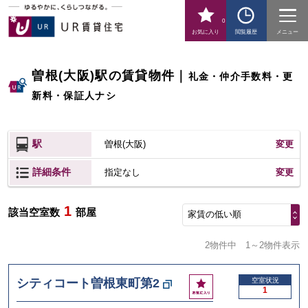
0
お気に入り
閲覧履歴
メニュー
曽根(大阪)駅の賃貸物件
｜
礼金・仲介手数料・更
新料・保証人ナシ
駅
曽根(大阪)
変更
詳細条件
変更
指定なし
1
該当空室数
部屋
家賃の低い順
2物件中
1～2物件表示
お
シティコート曽根東町第2
空室状況
1
気
に