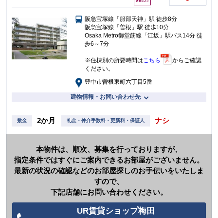
気
に
阪急宝塚線「服部天神」駅 徒歩8分
入
阪急宝塚線「曽根」駅 徒歩10分
り
Osaka Metro御堂筋線「江坂」駅バス14分 徒
歩6～7分
※住棟別の所要時間は
こちら
からご確認
ください。
豊中市曽根東町六丁目5番
建物情報・お問い合わせ先
2か月
ナシ
敷金
礼金・仲介手数料・更新料・保証人
本物件は、順次、募集を行っておりますが、
指定条件ではすぐにご案内できるお部屋がございません。
最新の状況の確認などのお部屋探しのお手伝いをいたしま
すので、
下記店舗にお問い合わせください。
UR賃貸ショップ梅田