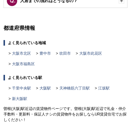
入居までの流れはどうなるの？
開
く
都道府県情報
よく見られている地域
大阪市北区
豊中市
吹田市
大阪市此花区
大阪市福島区
よく見られている駅
千里中央駅
大阪駅
天神橋筋六丁目駅
江坂駅
新大阪駅
曽根(大阪)駅近辺の賃貸物件ページです。曽根(大阪)駅近辺で礼金・仲介
手数料・更新料・保証人ナシの賃貸物件をお探しならUR賃貸住宅でお探
しください！