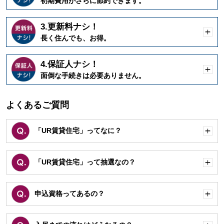
初期費用がさらに節約できます。
く
3.更新料ナシ！
開
長く住んでも、お得。
く
4.保証人ナシ！
開
面倒な手続きは必要ありません。
く
よくあるご質問
「UR賃貸住宅」ってなに？
開
く
「UR賃貸住宅」って抽選なの？
開
く
申込資格ってあるの？
開
く