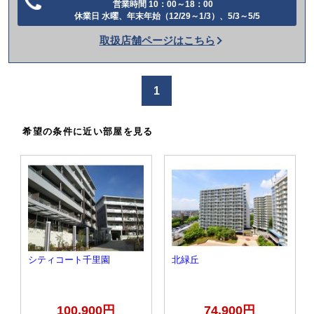
営業時間 10：00～18：00
電
休業日 水曜、年末年始（12/29～1/3）、5/3～5/5
話
取扱店舗ページはこちら
を
か
け
1
る
希望の条件に近い部屋を見る
シティコート千里園
北緑丘
100,900円
74,900円