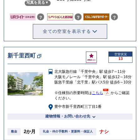
写真を見る
入
り
？
？
？
全ての空室を表示する
お
新千里西町
空室状況
13
気
に
北大阪急行線「千里中央」駅 徒歩7～11分
入
大阪モノレール「千里中央」駅 徒歩12～16分
り
阪急千里線「北千里」駅バス5分 徒歩6～10分
※住棟別の所要時間は
こちら
からご確認
ください。
豊中市新千里西町三丁目1番
建物情報・お問い合わせ先
2か月
ナシ
敷金
礼金・仲介手数料・更新料・保証人