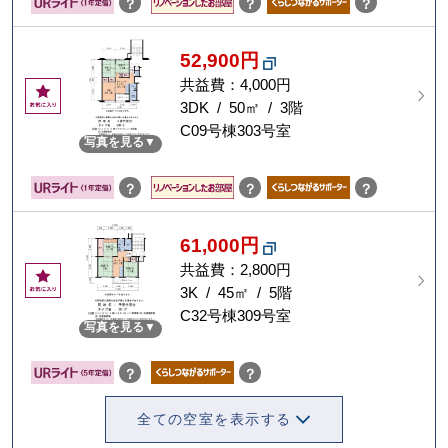
？
？
？
52,900円
共益費：4,000円
お
気
3DK / 50㎡ / 3階
に
C09号棟303号室
写真を見る
入
り
？
？
？
61,000円
共益費：2,800円
お
気
3K / 45㎡ / 5階
に
C32号棟309号室
写真を見る
入
り
？
？
全ての空室を表示する