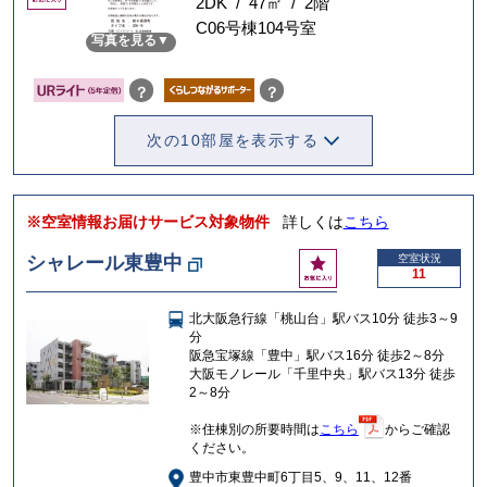
気
2DK / 47㎡ / 2階
に
C06号棟104号室
写真を見る
入
り
？
？
次の10部屋を表示する
※空室情報お届けサービス対象物件
詳しくは
こちら
お
シャレール東豊中
空室状況
11
気
に
北大阪急行線「桃山台」駅バス10分 徒歩3～9
入
分
り
阪急宝塚線「豊中」駅バス16分 徒歩2～8分
大阪モノレール「千里中央」駅バス13分 徒歩
2～8分
※住棟別の所要時間は
こちら
からご確認
ください。
豊中市東豊中町6丁目5、9、11、12番