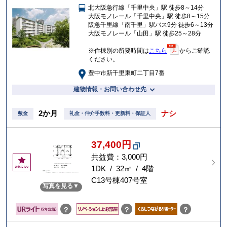
北大阪急行線「千里中央」駅 徒歩8～14分
入
大阪モノレール「千里中央」駅 徒歩8～15分
り
阪急千里線「南千里」駅バス9分 徒歩6～13分
大阪モノレール「山田」駅 徒歩25～28分
※住棟別の所要時間は
こちら
からご確認
ください。
豊中市新千里東町二丁目7番
建物情報・お問い合わせ先
2か月
ナシ
敷金
礼金・仲介手数料・更新料・保証人
37,400円
共益費：3,000円
お
気
1DK / 32㎡ / 4階
に
C13号棟407号室
写真を見る
入
り
？
？
？