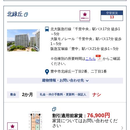
お
北緑丘
空室状況
13
気
に
北大阪急行線「千里中央」駅バス17分 徒歩1
入
～5分
り
大阪モノレール「千里中央」駅バス17分 徒歩
1～5分
阪急宝塚線「豊中」駅バス21分 徒歩1～5分
※住棟別の所要時間は
こちら
からご確認
ください。
豊中市北緑丘一丁目2番、二丁目1番
建物情報・お問い合わせ先
2か月
ナシ
敷金
礼金・仲介手数料・更新料・保証人
76,900円
割引適用前家賃：
家賃についてはお問い合わせくだ
さい
お