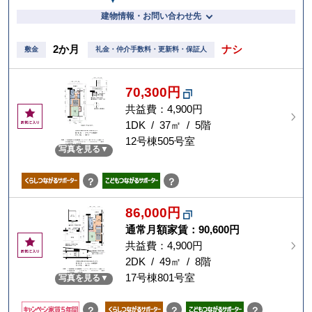
建物情報・お問い合わせ先
2か月
ナシ
敷金
礼金・仲介手数料・更新料・保証人
70,300円
共益費：4,900円
お
気
1DK / 37㎡ / 5階
に
12号棟505号室
写真を見る
入
り
？
？
86,000円
通常月額家賃：
90,600円
お
共益費：4,900円
気
2DK / 49㎡ / 8階
に
17号棟801号室
写真を見る
入
り
？
？
？