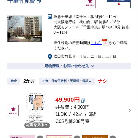
千里竹見台
4
気
に
阪急千里線「南千里」駅 徒歩4～14分
入
北大阪急行線「桃山台」駅 徒歩8～18分
り
大阪モノレール「千里中央」駅バス10分 徒歩
3～11分
※住棟別の所要時間は
こちら
からご確認
ください。
吹田市竹見台一丁目、二丁目、三丁目
建物情報・お問い合わせ先
2か月
ナシ
敷金
礼金・仲介手数料・更新料・保証人
49,900円
共益費：4,000円
お
気
1LDK / 42㎡ / 3階
に
C05号棟308号室
写真を見る
入
り