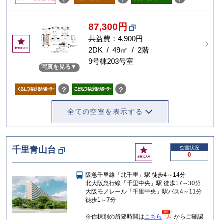
87,300円
共益費：4,900円
お
気
2DK / 49㎡ / 2階
に
9号棟203号室
写真を見る
入
り
？
？
全ての空室を表示する
お
千里青山台
空室状況
0
気
に
阪急千里線「北千里」駅 徒歩4～14分
入
北大阪急行線「千里中央」駅 徒歩17～30分
り
大阪モノレール「千里中央」駅バス4～11分
徒歩1～7分
※住棟別の所要時間は
こちら
からご確認