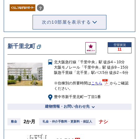
り
？
次の10部屋を表示する
お
新千里北町
空室状況
11
気
に
北大阪急行線「千里中央」駅 徒歩4～10分
入
大阪モノレール「千里中央」駅 徒歩9～15分
り
阪急千里線「北千里」駅バス5分 徒歩2～6分
※住棟別の所要時間は
こちら
からご確認
ください。
豊中市新千里北町一丁目1番
建物情報・お問い合わせ先
2か月
ナシ
敷金
礼金・仲介手数料・更新料・保証人