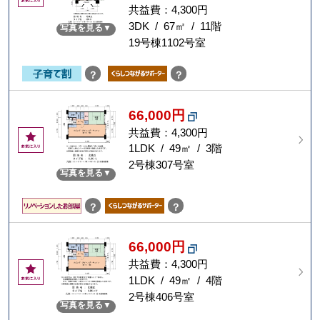
気
共益費：4,300円
に
3DK / 67㎡ / 11階
写真を見る
入
19号棟1102号室
り
？
？
66,000円
共益費：4,300円
お
気
1LDK / 49㎡ / 3階
に
2号棟307号室
写真を見る
入
り
？
？
66,000円
共益費：4,300円
お
気
1LDK / 49㎡ / 4階
に
2号棟406号室
写真を見る
入