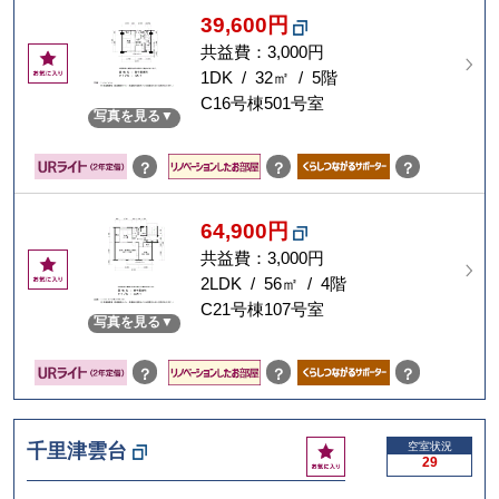
39,600円
共益費：3,000円
お
気
1DK / 32㎡ / 5階
に
C16号棟501号室
写真を見る
入
り
？
？
？
64,900円
共益費：3,000円
お
気
2LDK / 56㎡ / 4階
に
C21号棟107号室
写真を見る
入
り
？
？
？
お
千里津雲台
空室状況
29
気
に