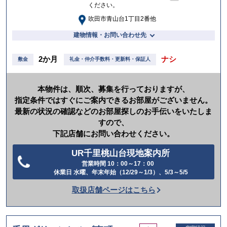
ください。
吹田市青山台1丁目2番他
建物情報・お問い合わせ先
2か月
ナシ
敷金
礼金・仲介手数料・更新料・保証人
本物件は、順次、募集を行っておりますが、
指定条件ではすぐにご案内できるお部屋がございません。
最新の状況の確認などのお部屋探しのお手伝いをいたしま
すので、
下記店舗にお問い合わせください。
UR千里桃山台現地案内所
営業時間 10：00～17：00
電
休業日 水曜、年末年始（12/29～1/3）、5/3～5/5
話
取扱店舗ページはこちら
を
か
け