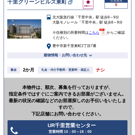
お
千里グリーンヒルズ東町
空室状況
る
0
気
に
北大阪急行線「千里中央」駅 徒歩8～9分
入
大阪モノレール「千里中央」駅 徒歩8～9分
り
※住棟別の所要時間は
こちら
からご確認
ください。
豊中市新千里東町2丁目7番
建物情報・お問い合わせ先
2か月
ナシ
敷金
礼金・仲介手数料・更新料・保証人
本物件は、順次、募集を行っておりますが、
指定条件ではすぐにご案内できるお部屋がございません。
最新の状況の確認などのお部屋探しのお手伝いをいたしま
すので、
下記店舗にお問い合わせください。
UR千里営業センター
営業時間 10：00～18：00
電