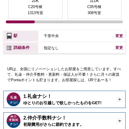
2DK
1LDK
C20号棟
C05号棟
1313号室
308号室
駅
千里中央
変更
詳細条件
変更
指定なし
URは、全国にリノベーションしたお部屋をご用意しています。すべ
て、礼金・仲介手数料・更新料・保証人が不要！さらに月々の家賃
でPontaポイントも貯まります。お部屋探しは、URであーる！
1.礼金ナシ！
開
ゆとりのお引越しで欲しかったものをGET!
く
2.仲介手数料ナシ！
開
初期費用がさらに節約できます。
く