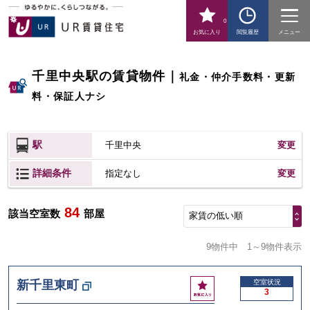
0
お気に入り
閲覧履歴
メニュー
千里中央駅の賃貸物件
｜
礼金・仲介手数料・更新
料・保証人ナシ
駅
千里中央
変更
詳細条件
変更
指定なし
84
該当空室数
部屋
家賃の低い順
9物件中
1～9物件表示
お
新千里東町
空室状況
3
気
に