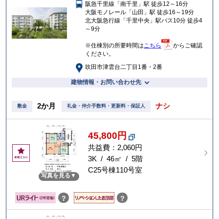
阪急千里線「南千里」駅 徒歩12～16分
入
大阪モノレール「山田」駅 徒歩16～19分
り
北大阪急行線「千里中央」駅バス10分 徒歩4
～9分
※住棟別の所要時間は
こちら
からご確認
ください。
吹田市津雲台二丁目1番・2番
建物情報・お問い合わせ先
2か月
ナシ
敷金
礼金・仲介手数料・更新料・保証人
45,800円
共益費：2,060円
お
気
3K / 46㎡ / 5階
に
C25号棟110号室
写真を見る
入
り
？
？