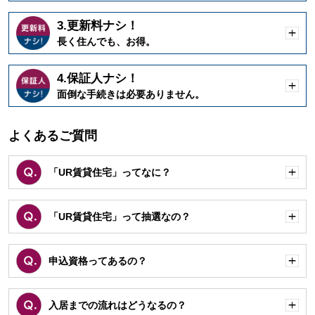
3.更新料ナシ！
開
長く住んでも、お得。
く
4.保証人ナシ！
開
面倒な手続きは必要ありません。
く
よくあるご質問
「UR賃貸住宅」ってなに？
開
く
「UR賃貸住宅」って抽選なの？
開
く
申込資格ってあるの？
開
く
入居までの流れはどうなるの？
開