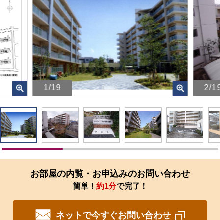
1/19
2/1
画
画
像
像
を
を
ク
ク
リ
リ
ッ
ッ
ク
ク
す
す
お部屋の内覧・お申込みのお問い合わせ
る
る
簡単！
約1分
で完了！
と、
と、
拡
拡
大
大
ネットで今すぐお問い合わせ
さ
さ