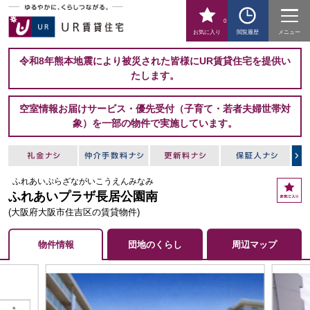
0
お気に入り
閲覧履歴
メニュー
令和8年熊本地震により被災された皆様にUR賃貸住宅を提供い
たします。
空室情報お届けサービス・優先受付（子育て・若者夫婦世帯対
象）を一部の物件で実施しています。
ふれあいぷらざながいこうえんみなみ
お
ふれあいプラザ長居公園南
気
に
(大阪府大阪市住吉区の賃貸物件)
入
り
物件情報
団地のくらし
周辺マップ