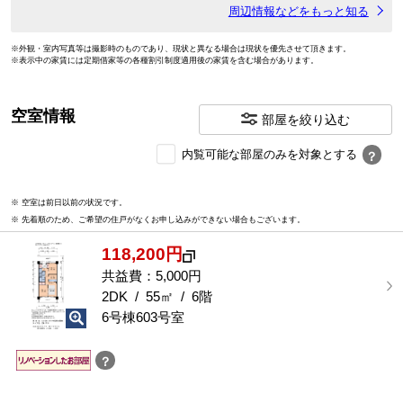
周辺情報などをもっと知る
※外観・室内写真等は撮影時のものであり、現状と異なる場合は現状を優先させて頂きます。
※表示中の家賃には定期借家等の各種割引制度適用後の家賃を含む場合があります。
空室情報
部屋を絞り込む
内
内覧可能な部屋のみを対象とする
？
覧
可
※ 空室は前日以前の状況です。
能
※ 先着順のため、ご希望の住戸がなくお申し込みができない場合もございます。
な
部
118,200円
屋
を
共益費：5,000円
選
2DK / 55㎡ / 6階
択
6号棟603号室
す
る
？