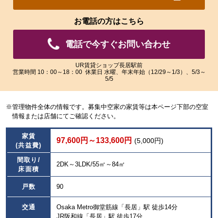
れ
れ
た
た
お電話の方はこちら
画
画
像
像
電話で今すぐお問い合わせ
を
を
ご
ご
覧
覧
UR賃貸ショップ長居駅前
営業時間 10：00～18：00 休業日 水曜、年末年始（12/29～1/3）、5/3～
い
い
5/5
た
た
だ
だ
け
け
※管理物件全体の情報です。募集中空家の家賃等は本ページ下部の空室
ま
ま
情報または店舗にてご確認ください。
す。
す。
家賃
97,600円～133,600円
(5,000円)
(共益費)
間取り/
2DK～3LDK/55㎡～84㎡
床面積
戸数
90
交通
Osaka Metro御堂筋線「長居」駅 徒歩14分
JR阪和線「長居」駅 徒歩17分