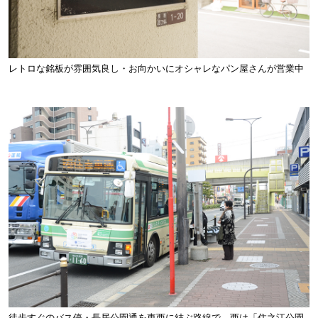
レトロな銘板が雰囲気良し・お向かいにオシャレなパン屋さんが営業中
徒歩すぐのバス停・長居公園通を東西に結ぶ路線で、西は「住之江公園