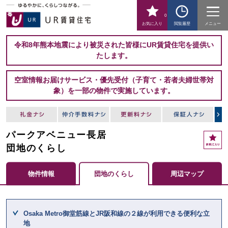
0
お気に入り
閲覧履歴
メニュー
令和8年熊本地震により被災された皆様にUR賃貸住宅を提供い
たします。
空室情報お届けサービス・優先受付（子育て・若者夫婦世帯対
象）を一部の物件で実施しています。
パークアベニュー長居
お
気
団地のくらし
に
入
物件情報
団地のくらし
周辺マップ
り
ここからメインコンテンツになります。
Osaka Metro御堂筋線とJR阪和線の２線が利用できる便利な立
地