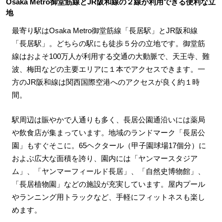
Osaka Metro御堂筋線とJR阪和線の２線が利用できる便利な立
地
最寄り駅はOsaka Metro御堂筋線「長居駅」とJR阪和線
「長居駅」。どちらの駅にも徒歩５分の立地です。御堂筋
線はおよそ100万人が利用する交通の大動脈で、天王寺、難
波、梅田などの主要エリアに１本でアクセスできます。一
方のJR阪和線は関西国際空港へのアクセスが良く約１時
間。
駅周辺は賑やかで人通りも多く、長居公園通沿いには薬局
や飲食店が集まっています。地域のランドマーク「長居公
園」もすぐそこに。65ヘクタール（甲子園球場17個分）に
およぶ広大な面積を誇り、園内には「ヤンマースタジア
ム」、「ヤンマーフィールド長居」、「自然史博物館」、
「長居植物園」などの施設が充実しています。屋内プール
やランニング用トラックなど、手軽にフィットネスも楽し
めます。