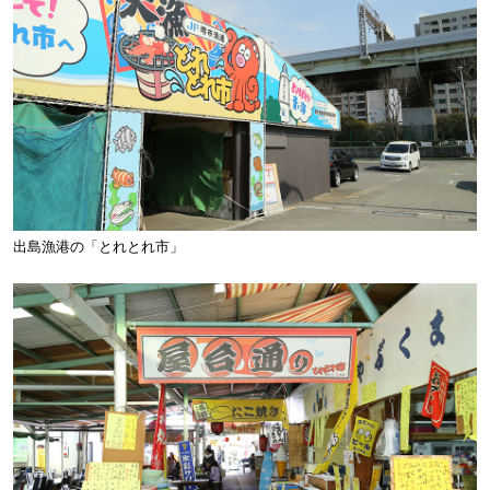
出島漁港の「とれとれ市」