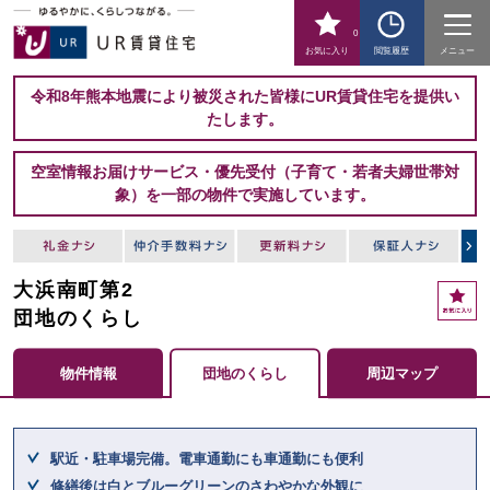
0
お気に入り
閲覧履歴
メニュー
令和8年熊本地震により被災された皆様にUR賃貸住宅を提供い
たします。
空室情報お届けサービス・優先受付（子育て・若者夫婦世帯対
象）を一部の物件で実施しています。
大浜南町第2
お
気
団地のくらし
に
入
物件情報
団地のくらし
周辺マップ
り
ここからメインコンテンツになります。
駅近・駐車場完備。電車通勤にも車通勤にも便利
修繕後は白とブルーグリーンのさわやかな外観に