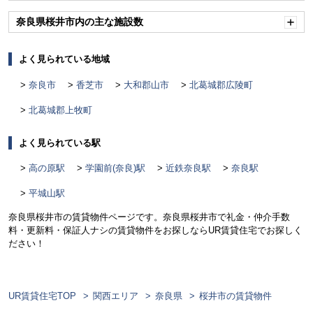
く
奈良県桜井市内の主な施設数
開
く
よく見られている地域
奈良市
香芝市
大和郡山市
北葛城郡広陵町
北葛城郡上牧町
よく見られている駅
高の原駅
学園前(奈良)駅
近鉄奈良駅
奈良駅
平城山駅
奈良県桜井市の賃貸物件ページです。奈良県桜井市で礼金・仲介手数
料・更新料・保証人ナシの賃貸物件をお探しならUR賃貸住宅でお探しく
ださい！
UR賃貸住宅TOP
関西エリア
奈良県
桜井市の賃貸物件