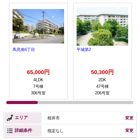
馬見南6丁目
平城第2
65,000円
50,300円
4LDK
2DK
7号棟
47号棟
306号室
206号室
エリア
桜井市
変更
詳細条件
変更
指定なし