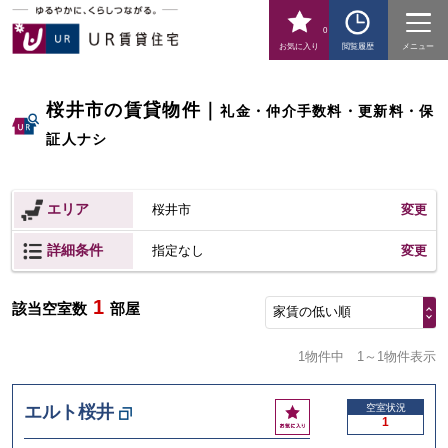
0
お気に入り
閲覧履歴
メニュー
桜井市の賃貸物件
｜
礼金・仲介手数料・更新料・保
証人ナシ
エリア
桜井市
変更
詳細条件
変更
指定なし
1
該当空室数
部屋
家賃の低い順
1物件中
1～1物件表示
お
エルト桜井
空室状況
1
気
に