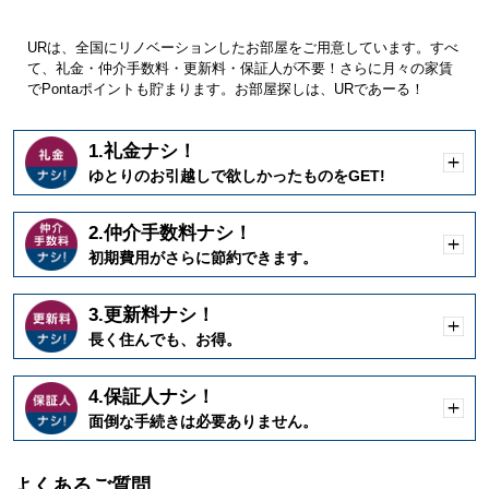
URは、全国にリノベーションしたお部屋をご用意しています。すべ
て、礼金・仲介手数料・更新料・保証人が不要！さらに月々の家賃
でPontaポイントも貯まります。お部屋探しは、URであーる！
1.礼金ナシ！
開
ゆとりのお引越しで欲しかったものをGET!
く
2.仲介手数料ナシ！
開
初期費用がさらに節約できます。
く
3.更新料ナシ！
開
長く住んでも、お得。
く
4.保証人ナシ！
開
面倒な手続きは必要ありません。
く
よくあるご質問