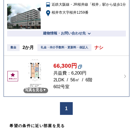
近鉄大阪線・JR桜井線「桜井」駅から徒歩1分
入
り
桜井市大字桜井1259番
建物情報・お問い合わせ先
2か月
ナシ
敷金
礼金・仲介手数料・更新料・保証人
66,300円
共益費：6,200円
お
気
2LDK / 56㎡ / 6階
に
602号室
写真を見る
入
り
1
希望の条件に近い部屋を見る