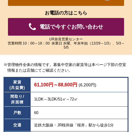
れ
れ
た
た
お電話の方はこちら
画
画
像
像
電話で今すぐお問い合わせ
を
を
ご
ご
覧
覧
UR奈良営業センター
営業時間 10：00～18：00 休業日 水曜、年末年始（12/29～1/3）、5/3～
い
い
5/5
た
た
だ
だ
け
け
※管理物件全体の情報です。募集中空家の家賃等は本ページ下部の空室
ま
ま
情報または店舗にてご確認ください。
す。
す。
家賃
61,100円～88,600円
(6,200円)
(共益費)
間取り/
1LDK～3LDK/51㎡～72㎡
床面積
戸数
60
交通
近鉄大阪線・JR桜井線「桜井」駅から徒歩1分