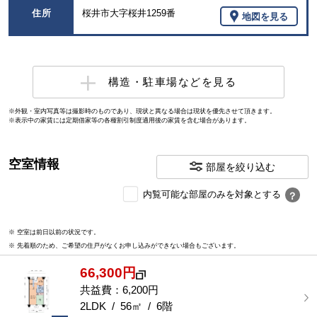
住所
桜井市大字桜井1259番
地図を見る
構造・駐車場などを見る
※外観・室内写真等は撮影時のものであり、現状と異なる場合は現状を優先させて頂きます。
※表示中の家賃には定期借家等の各種割引制度適用後の家賃を含む場合があります。
空室情報
部屋を絞り込む
内
内覧可能な部屋のみを対象とする
？
覧
可
※ 空室は前日以前の状況です。
能
※ 先着順のため、ご希望の住戸がなくお申し込みができない場合もございます。
な
部
66,300円
屋
を
共益費：6,200円
選
2LDK / 56㎡ / 6階
択