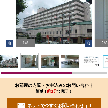
1/8
2/8
画
画
像
像
を
を
ク
ク
リ
リ
ッ
ッ
ク
ク
す
す
お部屋の内覧・お申込みのお問い合わせ
る
る
簡単！
約1分
で完了！
と、
と、
拡
拡
大
大
ネットで今すぐお問い合わせ
さ
さ