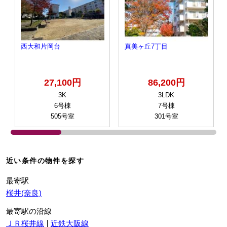
西大和片岡台
真美ヶ丘7丁目
27,100円
86,200円
3K
3LDK
6号棟
7号棟
505号室
301号室
近い条件の物件を探す
最寄駅
桜井(奈良)
最寄駅の沿線
ＪＲ桜井線
近鉄大阪線