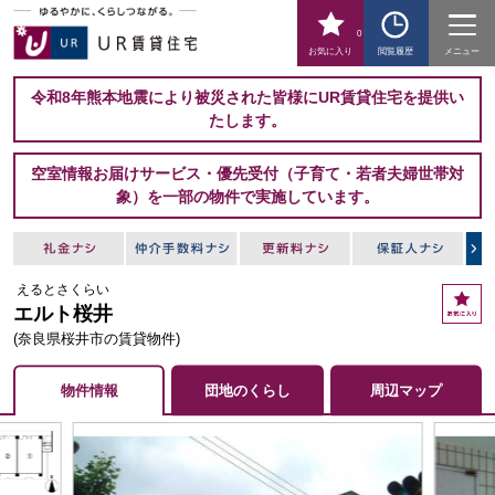
0
お気に入り
閲覧履歴
メニュー
令和8年熊本地震により被災された皆様にUR賃貸住宅を提供い
たします。
空室情報お届けサービス・優先受付（子育て・若者夫婦世帯対
象）を一部の物件で実施しています。
えるとさくらい
お
エルト桜井
気
に
(奈良県桜井市の賃貸物件)
入
り
物件情報
団地のくらし
周辺マップ