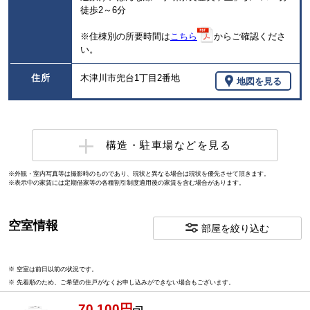
徒歩2～6分
※住棟別の所要時間は
こちら
からご確認くださ
い。
住所
木津川市兜台1丁目2番地
地図を見る
構造・駐車場などを見る
※外観・室内写真等は撮影時のものであり、現状と異なる場合は現状を優先させて頂きます。
※表示中の家賃には定期借家等の各種割引制度適用後の家賃を含む場合があります。
空室情報
部屋を絞り込む
※ 空室は前日以前の状況です。
※ 先着順のため、ご希望の住戸がなくお申し込みができない場合もございます。
70,100円