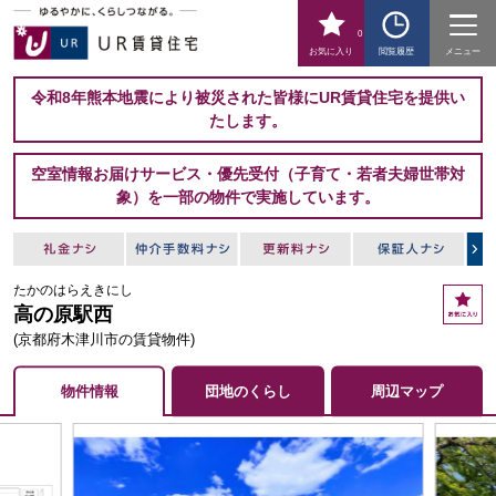
0
お気に入り
閲覧履歴
メニュー
令和8年熊本地震により被災された皆様にUR賃貸住宅を提供い
たします。
空室情報お届けサービス・優先受付（子育て・若者夫婦世帯対
象）を一部の物件で実施しています。
たかのはらえきにし
お
高の原駅西
気
に
(京都府木津川市の賃貸物件)
入
り
物件情報
団地のくらし
周辺マップ