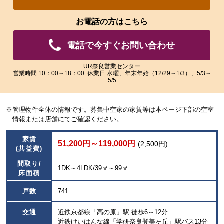
れ
れ
た
た
お電話の方はこちら
画
画
像
像
電話で今すぐお問い合わせ
を
を
ご
ご
覧
覧
UR奈良営業センター
営業時間 10：00～18：00 休業日 水曜、年末年始（12/29～1/3）、5/3～
い
い
5/5
た
た
だ
だ
け
け
※管理物件全体の情報です。募集中空家の家賃等は本ページ下部の空室
ま
ま
情報または店舗にてご確認ください。
す。
す。
家賃
51,200円～119,000円
(2,500円)
(共益費)
間取り/
1DK～4LDK/39㎡～99㎡
床面積
戸数
741
交通
近鉄京都線「高の原」駅 徒歩6～12分
近鉄けいはんな線「学研奈良登美ヶ丘」駅バス13分