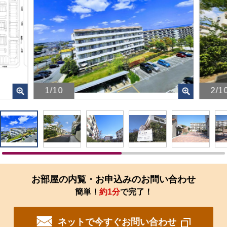
1/10
2/1
画
画
像
像
を
を
ク
ク
リ
リ
ッ
ッ
ク
ク
す
す
お部屋の内覧・お申込みのお問い合わせ
る
る
簡単！
約1分
で完了！
と、
と、
拡
拡
大
大
ネットで今すぐお問い合わせ
さ
さ