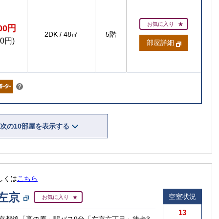
お気に入り
500円
2DK
/
48㎡
5階
00円)
部屋詳細
こちら
？
次の10部屋を表示する
しくは
こちら
左京
空室状況
お気に入り
13