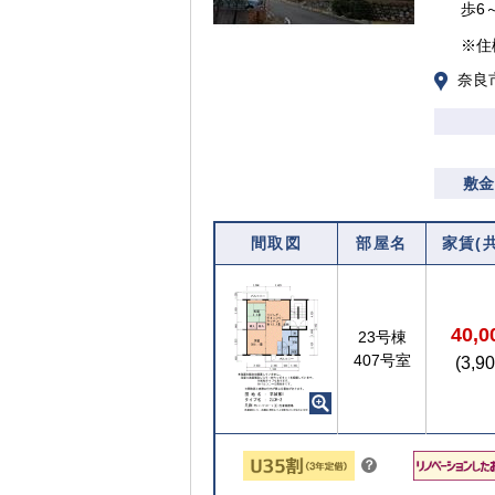
歩6
※住
奈良
敷金
間取図
部屋名
家賃(
40,
23号棟
407号室
(3,9
【ご入居要件あり】35歳以下の方限定
こちら
？
ヒ