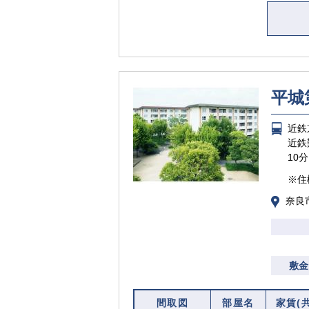
ト
平城
近鉄
近鉄
10分
※住
奈良
敷金
間取図
部屋名
家賃(