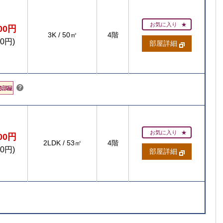
お気に入り
300円
3K
/
50㎡
4階
00円)
部屋詳細
こちら
賃貸住宅
？
お気に入り
000円
【ご入居
【
2LDK
/
53㎡
4階
【ご入居要件あり
00円)
部屋詳細
扶
の方限定