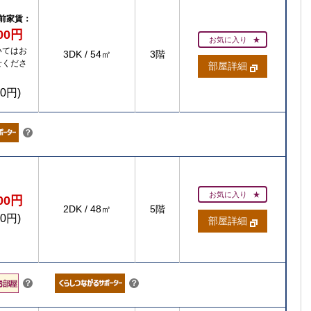
ト
前家賃：
300円
お気に入り
いてはお
3DK
/
54㎡
3階
せくださ
部屋詳細
00円)
こちら
？
お気に入り
500円
2DK
/
48㎡
5階
00円)
部屋詳細
こちら
こちら
？
？