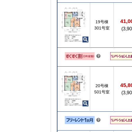
ン
ト
41,
19号棟
【ご入居要件あり】満18歳未満のお子様を
301号室
(3,9
扶養、もしくはご妊娠されている方限定
こちら
？
ヒ
ン
ト
45,
20号棟
501号室
(3,9
こちら
？
ヒ
ン