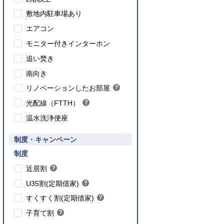
敷地内駐車場あり
エアコン
モニター付きインターホン
追い焚き
こちら
南向き
のインターネット対応について
リノベーションしたお部屋
？
ヒ
光配線（FTTH）
？
ン
ヒ
ト
温水洗浄便座
ン
ト
要件あり】35歳以下の方限定
制度・キャンペーン
ご入居要件あり】満18歳未満のお子様を
】子育て世帯や新婚世帯
養、もしくはご妊娠されている方限定
こちら
制度
こちら
近居割
？
ヒ
こちら
U35割(定期借家)
？
ン
ヒ
こちら
ト
すくすく割(定期借家)
？
ン
ヒ
こちら
ト
子育て割
？
ン
ヒ