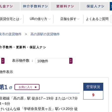
R賃貸住宅とは
URの借り方
店舗を探す
よくあるご質問
良市の賃貸物件
高の原駅の賃貸物件
介手数料・更新料・保証人ナシ
表示物件数
10物件
0物件表示
第1
空室状況
お気に入り
9
京都線「高の原」駅 徒歩17～19分 またはバス7分
4～6分
けいはんな線「学研奈良登美ヶ丘」駅バス20分 徒