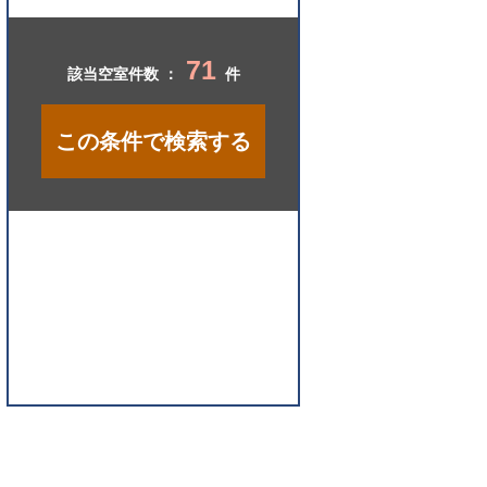
開
く
71
該当空室件数 ：
件
この条件で検索する