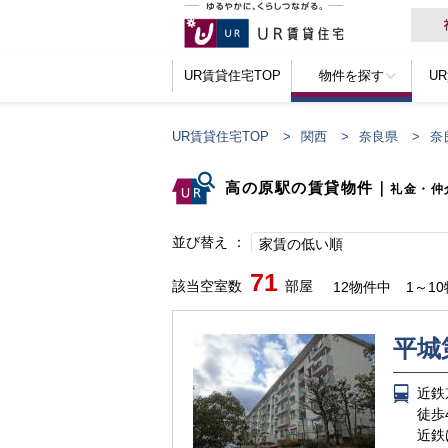
UR賃貸住宅TOP
物件を探す
U
UR賃貸住宅TOP
関西
奈良県
奈
高の原駅の賃貸物件
｜
礼金・仲
並び替え
家賃の低い順
71
該当空室数
部屋
12物件中
1～1
平城
近鉄
徒歩
近鉄