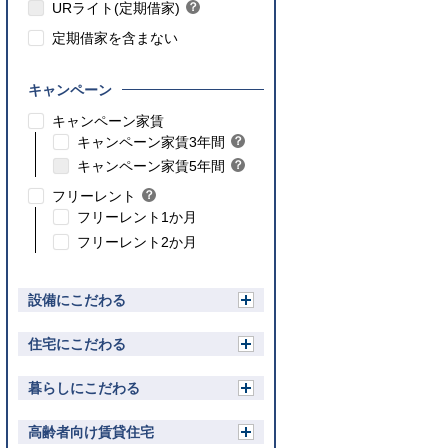
ト
URライト(定期借家)
？
ン
ヒ
ト
定期借家を含まない
ン
ト
キャンペーン
こちら
キャンペーン家賃
こちら
キャンペーン家賃3年間
？
ヒ
こちら
キャンペーン家賃5年間
？
ン
ヒ
フリーレント
？
ト
ン
ヒ
フリーレント1か月
ト
ン
フリーレント2か月
ト
設備にこだわる
開
く
住宅にこだわる
開
く
暮らしにこだわる
開
く
高齢者向け賃貸住宅