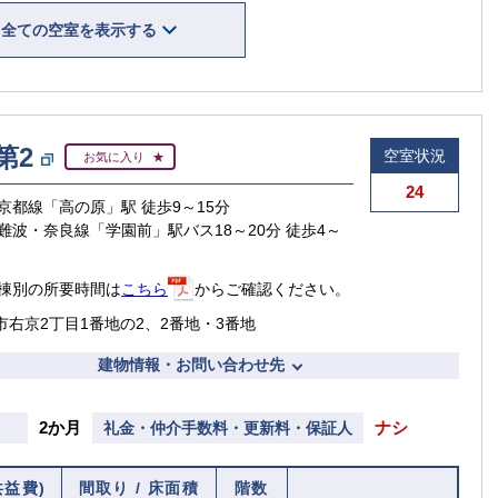
全ての空室を表示する
第2
空室状況
お気に入り
24
京都線「高の原」駅 徒歩9～15分
難波・奈良線「学園前」駅バス18～20分 徒歩4～
棟別の所要時間は
こちら
からご確認ください。
市右京2丁目1番地の2、2番地・3番地
建物情報・お問い合わせ先
2か月
ナシ
礼金・仲介手数料・更新料・保証人
共益費)
間取り / 床面積
階数