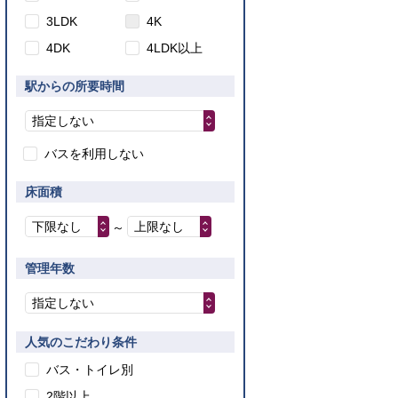
3LDK
4K
4DK
4LDK以上
駅からの所要時間
指定しない
バスを利用しない
床面積
下限なし
上限なし
～
管理年数
指定しない
人気のこだわり条件
バス・トイレ別
2階以上