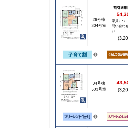
ト
割引適用
54,
【ご入居要件あり】子育て世帯や新婚世帯
26号棟
家賃につ
の方限定
304号室
問い合わ
い
(3,2
こちら
？
ヒ
ン
ト
43,
34号棟
503号室
(3,2
こちら
？
ヒ
ン