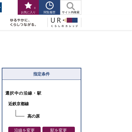
0
閲覧履歴
お気に入り
サイト内検索
指定条件
選択中の沿線・駅
近鉄京都線
高の原
沿線を変更
駅を変更