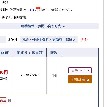
～10分
棟別の所要時間は
こちら
からご確認ください。
市神功1丁目6番地
建物情報・お問い合わせ先
2か月
ナシ
礼金・仲介手数料・更新料・保証人
共益費)
間取り / 床面積
階数
お気に入り
000円
2LDK
/
53㎡
4階
00円)
部屋詳細
こちら
？