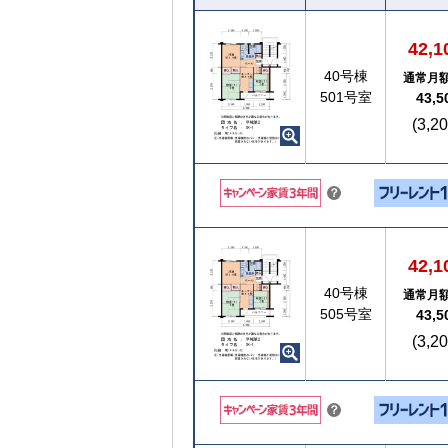
42,
40号棟
通常月
501号室
43,
(3,2
こちら
？
ヒ
ン
ト
42,
40号棟
通常月
505号室
43,
(3,2
こちら
？
ヒ
ン