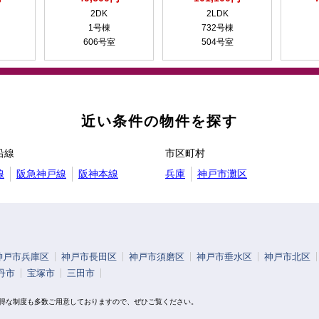
2DK
2LDK
1号棟
732号棟
606号室
504号室
近い条件の物件を探す
沿線
市区町村
線
阪急神戸線
阪神本線
兵庫
神戸市灘区
神戸市兵庫区
神戸市長田区
神戸市須磨区
神戸市垂水区
神戸市北区
丹市
宝塚市
三田市
お得な制度も多数ご用意しておりますので、ぜひご覧ください。