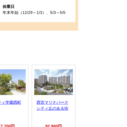
休業日
年末年始（12/29～1/3）、5/3～5/5
ティ学園西町
西宮マリナパーク
グリーンヒルズ東
シティ丘のある街
舞子
77,700円
92,900円
64,600円