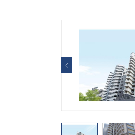
画
像
を
ク