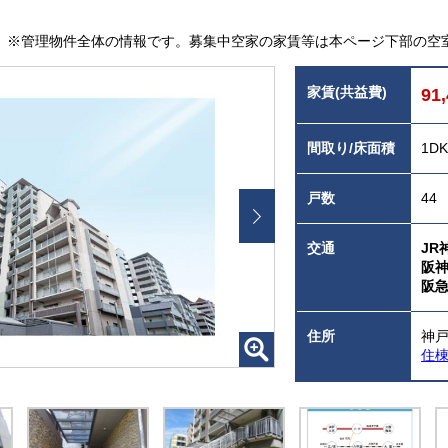
※管理物件全体の情報です。募集中空家の家賃等は本ページ下部の空
家賃(共益費)
91
間取り/床面積
1D
戸数
44
交通
JR
阪
阪急
住所
神戸
住