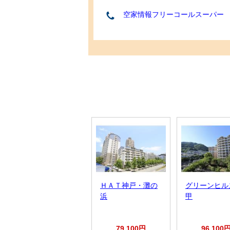
空家情報フリーコールスーパー
ＨＡＴ神戸・灘の
グリーンヒル
浜
甲
79,100円
96,100