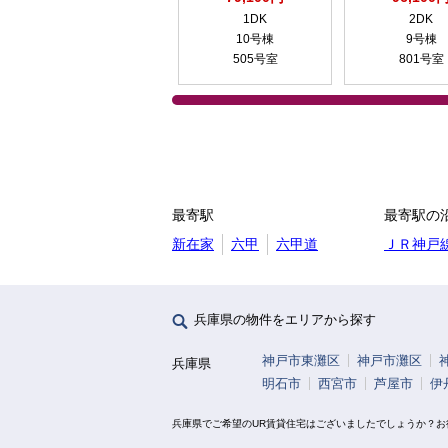
1DK
2DK
10号棟
9号棟
505号室
801号室
最寄駅
最寄駅の
新在家
六甲
六甲道
ＪＲ神戸
兵庫県の物件をエリアから探す
神戸市東灘区
神戸市灘区
兵庫県
明石市
西宮市
芦屋市
伊
兵庫県でご希望のUR賃貸住宅はございましたでしょうか？