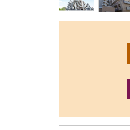
リ
ッ
ク
す
る
と、
拡
大
さ
れ
た
画
像
を
ご
覧
い
た
だ
け
ま