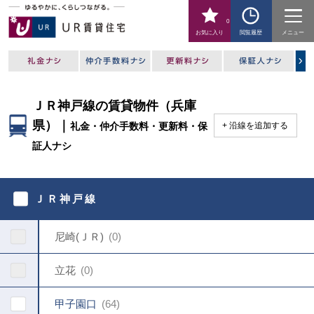
0
お気に入り
閲覧履歴
メニュー
ＪＲ神戸線の賃貸物件（兵庫
県）｜
礼金・仲介手数料・更新料・保
沿線を追加する
証人ナシ
駅
を
ＪＲ神戸線
指
定
し
尼崎(ＪＲ)
0
て
く
だ
立花
0
さ
い
甲子園口
64