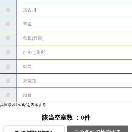
加古川
宝殿
曽根(兵庫)
ひめじ別所
御着
東姫路
姫路
兵庫県以外の駅を表示する
該当空室数 ：
0
件