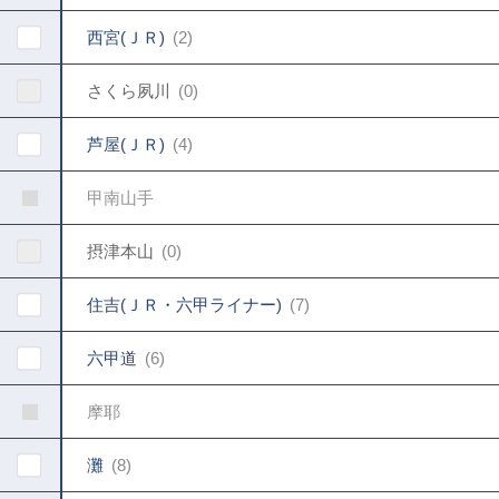
西宮(ＪＲ)
2
さくら夙川
0
芦屋(ＪＲ)
4
甲南山手
摂津本山
0
住吉(ＪＲ・六甲ライナー)
7
六甲道
6
摩耶
灘
8