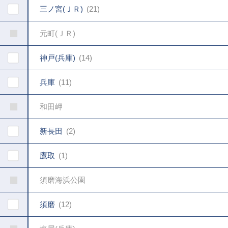
三ノ宮(ＪＲ)
21
元町(ＪＲ)
神戸(兵庫)
14
兵庫
11
和田岬
新長田
2
鷹取
1
須磨海浜公園
須磨
12